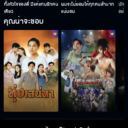
ทั้งหัวใจของพี่ มีแค่แทนรักคน
ผมจะไม่ยอมให้ทุกคนลำบาก
นักส
เดียว
แน่นอน
อย่า
คุณน่าจะชอบ