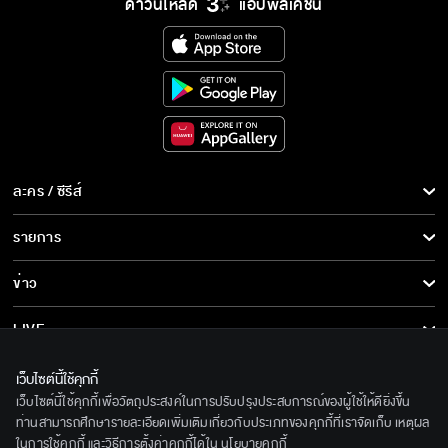
ดาวน์โหลด
แอปพลิเคชั่น
ละคร / ซีรีส์
ละคร/ซีรีส์
รายการ
ซีรีส์นานาชาติ
รายการทั้งหมด
ข่าว
การ์ตูน & เกม
ข่าวทั้งหมด
LIVE
รายการข่าว
ทีวีออนไลน์
เกี่ยวกับเรา
เว็บไซต์นี้ใช้คุกกี้
ข่าวประชาสัมพันธ์
เว็บไซต์นี้ใช้คุกกี้เพื่อวัตถุประสงค์ในการปรับปรุงประสบการณ์ของผู้ใช้ให้ดียิ่งขึ้น
BEC World
ติดตามเราได้ที่
ท่านสามารถศึกษารายละเอียดเพิ่มเติมเกี่ยวกับประเภทของคุกกี้ที่เราจัดเก็บ เหตุผล
ในการใช้คุกกี้ และวิธีการตั้งค่าคุกกี้ได้ใน
นโยบายคุกกี้
รู้จักเรา