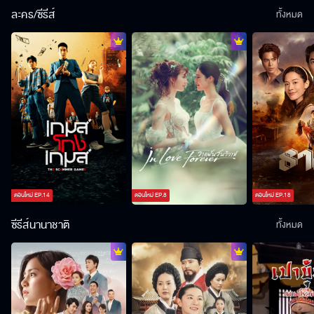
ละคร/ซีรีส์
ทั้งหมด
ตอนใหม่
EP.
14
ตอนใหม่
EP.
8
ตอนใหม่
EP.
18
ซีรีส์นานาชาติ
ทั้งหมด