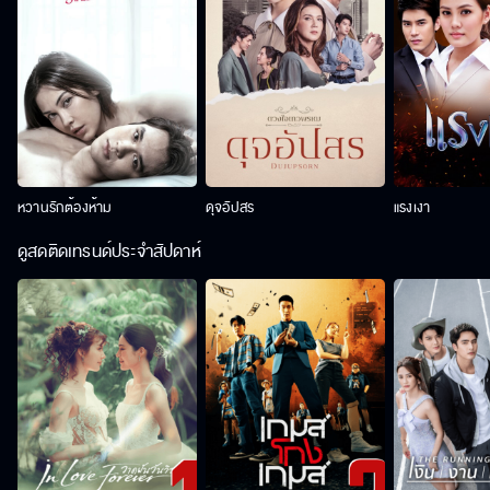
หวานรักต้องห้าม
ดุจอัปสร
แรงเงา
ดูสดติดเทรนด์ประจำสัปดาห์