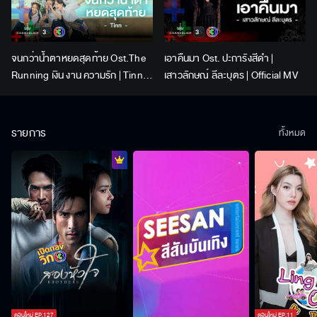
จนกว่าน้ำตาหยดสุดท้าย Ost.The
เอาคืนมา Ost. ปะการังสีดำ |
Running เงิน งาน ความรัก | Tinn |
เสาวลักษณ์ ลีละบุตร | Official MV
Official MV
รายการ
ทั้งหมด
ตอนใหม่
EP.
127
ตอนใหม่
EP.
11