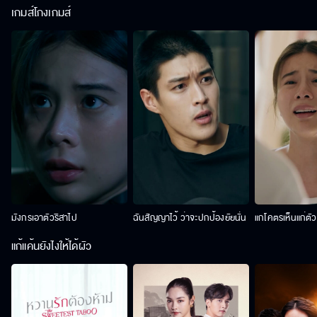
เกมส์โกงเกมส์
มังกรเอาตัวริสาไป
ฉันสัญญาไว้ ว่าจะปกป้องยัยนั่น
แกโคตรเห็นแก่ตั
แก้แค้นยังไงให้ได้ผัว