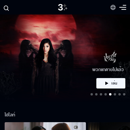
คลิก
ไฮไลท์