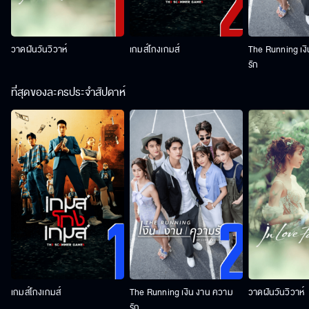
วาดฝันวันวิวาห์
เกมส์โกงเกมส์
The Running เง
รัก
ที่สุดของละครประจำสัปดาห์
เกมส์โกงเกมส์
The Running เงิน งาน ความ
วาดฝันวันวิวาห์
รัก