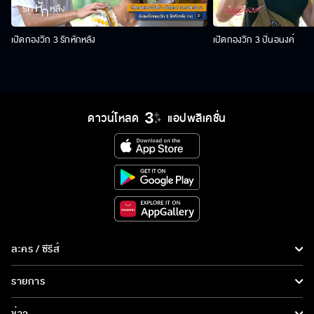
เปิดกองวิก 3 รักหักหลัง
เปิดกองวิก 3 ปิ่นอนงค์
ดาวน์โหลด
แอปพลิเคชั่น
ละคร / ซีรีส์
ละคร/ซีรีส์
รายการ
ซีรีส์นานาชาติ
รายการทั้งหมด
ข่าว