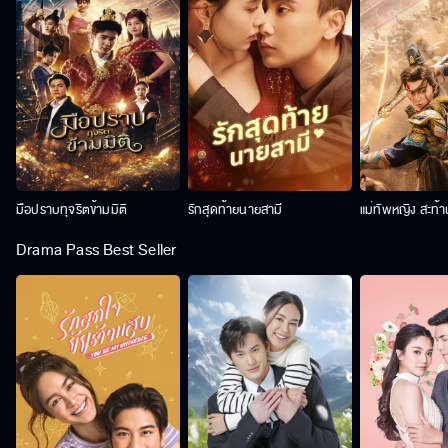
มือปราบทุจริตข้ามมิติ
รักสุดท้ายนายสามี
แม่ทัพหญิง สะท้
Drama Pass Best Seller