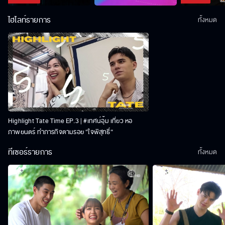
ไฮไลท์รายการ
ทั้งหมด
Highlight Tate Time EP.3 | #เทศน์อุ้ม เที่ยว หอ
ภาพยนตร์ ทำภารกิจตามรอย “ใจพิสุทธิ์“
ทีเซอร์รายการ
ทั้งหมด