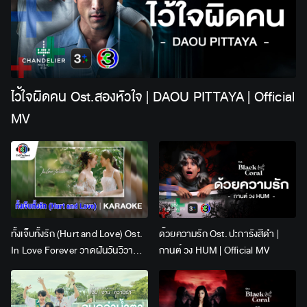
ไว้ใจผิดคน Ost.สองหัวใจ | DAOU PITTAYA | Official
MV
ทั้งเจ็บทั้งรัก (Hurt and Love) Ost.
ด้วยความรัก Ost. ปะการังสีดำ |
In Love Forever วาดฝันวันวิวาห์ |
กานต์ วง HUM | Official MV
Lingling Kwong x Orm
Kornnaphat | Official Karaoke