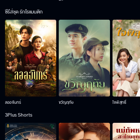
ซีรีส์ชุด รักโรแมนติก
ลออจันทร์
ขวัญฤทัย
ใจพิสุทธิ์
3Plus Shorts