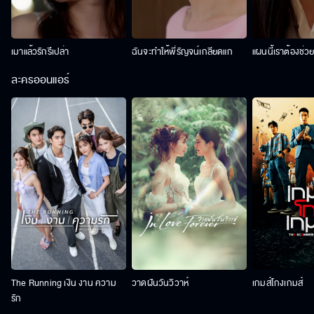
เมาแล้วรักรึเปล่า
ฉันจะทำให้พี่รัญจน์เกลียดแก
แผนนี้เราต้องช่ว
ละครออนแอร์
The Running เงิน งาน ความ
วาดฝันวันวิวาห์
เกมส์โกงเกมส์
รัก