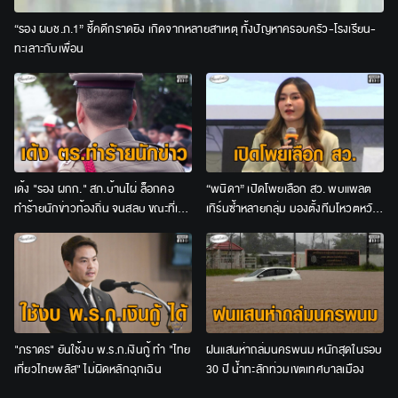
“รอง ผบช.ภ.1” ชี้คดีกราดยิง เกิดจากหลายสาเหตุ ทั้งปัญหาครอบครัว-โรงเรียน-
ทะเลาะกับเพื่อน
เด้ง "รอง ผกก." สภ.บ้านไผ่ ล็อกคอ
“พนิดา” เปิดโพยเลือก สว. พบแพลต
ทำร้ายนักข่าวท้องถิ่น จนสลบ ขณะที่เจ้า
เทิร์นซ้ำหลายกลุ่ม มองตั้งทีมโหวตหวัง
ตัว อ้างถูกท้าให้ต่อยก่อน
ดันผู้สมัครก่อนเลือกไขว้
"ภราดร" ยันใช้งบ พ.ร.ก.เงินกู้ ทำ "ไทย
ฝนแสนห่าถล่มนครพนม หนักสุดในรอบ
เที่ยวไทยพลัส" ไม่ผิดหลักฉุกเฉิน
30 ปี น้ำทะลักท่วมเขตเทศบาลเมือง