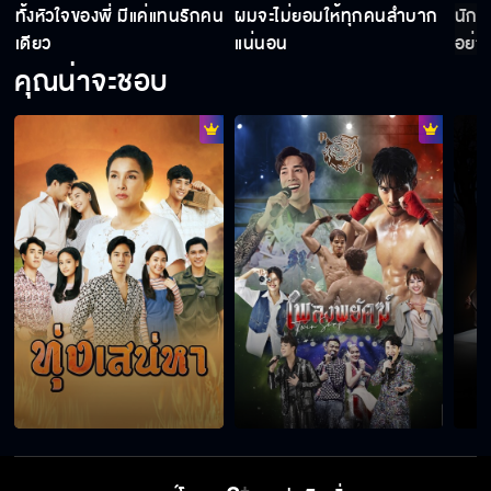
ทั้งหัวใจของพี่ มีแค่แทนรักคน
ผมจะไม่ยอมให้ทุกคนลำบาก
นักส
เดียว
แน่นอน
อย่า
คุณน่าจะชอบ