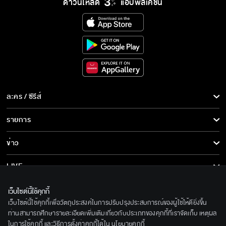
ดาวน์โหลด
แอปพลิเคชั่น
ละคร / ซีรีส์
ละคร/ซีรีส์
รายการ
ซีรีส์นานาชาติ
รายการทั้งหมด
ข่าว
การ์ตูน & เกม
ข่าวทั้งหมด
LIVE
รายการข่าว
ทีวีออนไลน์
เกี่ยวกับเรา
เว็บไซต์นี้ใช้คุกกี้
ข่าวประชาสัมพันธ์
เว็บไซต์นี้ใช้คุกกี้เพื่อวัตถุประสงค์ในการปรับปรุงประสบการณ์ของผู้ใช้ให้ดียิ่งขึ้น
BEC World
ติดตามเราได้ที่
ท่านสามารถศึกษารายละเอียดเพิ่มเติมเกี่ยวกับประเภทของคุกกี้ที่เราจัดเก็บ เหตุผล
ในการใช้คุกกี้ และวิธีการตั้งค่าคุกกี้ได้ใน
นโยบายคุกกี้
รู้จักเรา