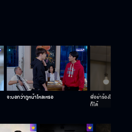
จะบอกว่ากูหน้าโหลเหรอ
พี่อย่าร้องไห้นะ พี่อา
ก็ได้