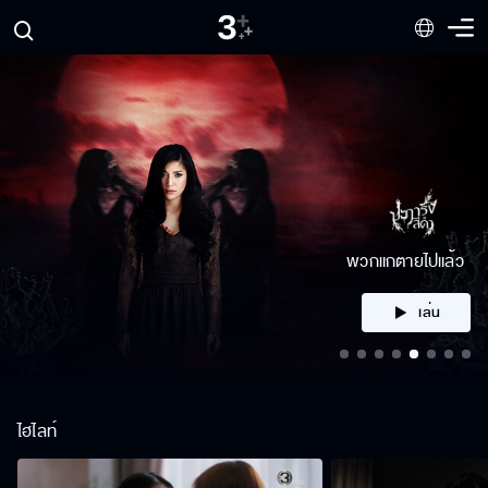
คลิก
ไฮไลท์