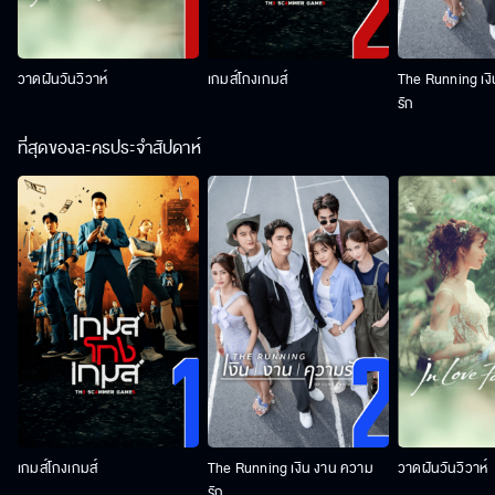
วาดฝันวันวิวาห์
เกมส์โกงเกมส์
The Running เง
รัก
ที่สุดของละครประจำสัปดาห์
เกมส์โกงเกมส์
The Running เงิน งาน ความ
วาดฝันวันวิวาห์
รัก