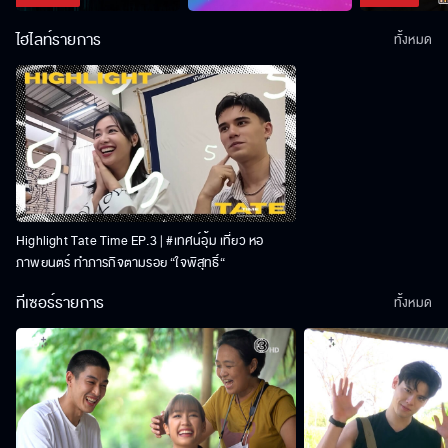
ไฮไลท์รายการ
ทั้งหมด
Highlight Tate Time EP.3 | #เทศน์อุ้ม เที่ยว หอ
ภาพยนตร์ ทำภารกิจตามรอย “ใจพิสุทธิ์“
ทีเซอร์รายการ
ทั้งหมด