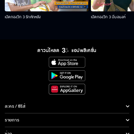
เปิดกองวิก 3 รักหักหลัง
เปิดกองวิก 3 ปิ่นอนงค์
ดาวน์โหลด
แอปพลิเคชั่น
ละคร / ซีรีส์
ละคร/ซีรีส์
รายการ
ซีรีส์นานาชาติ
รายการทั้งหมด
ข่าว