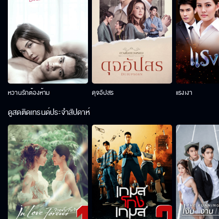
หวานรักต้องห้าม
ดุจอัปสร
แรงเงา
ดูสดติดเทรนด์ประจำสัปดาห์