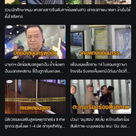
รวบนักศึกษาหนุ่ม แทงชายชาวจีนดับคาห้องแฟนสาว เล่าเจอภาพบาดตา อ้างไม่ได้
ตั้งใจสังหาร
นายกฯ ปัดข้อเสนอครูพกปืน ย้ำเข้มพก
เพื่อนเผยเด็กชาย 14 ไม่ชอบครูภาษา
ปืนนอกเคหสถาน ชี้ปืนถูกขโมยก่อเหตุ
ไทยจริง รับเคยเห็นพกบีบีกันมาโชว์ที่
เจ้าของรับผิดร่วม
โรงเรียน ยันไม่มีการบูลลี่
นิติเวชเผยผลชันสูตรเหตุกราดยิง 8 ศพ
ป่วน! ‘อนุสรณ์’ สส.ส้ม ตะโกนเรียกร้อง
ถูกกระสุนตั้งแต่ 1-4 นัด เข้าจุดสำคัญ
สันติภาพ-มนุษยธรรม ขณะ ‘มิน อ่อง
ของร่างกาย
ไลง์’ เยือน ก่อนถูกคุมตัวพ้นพื้นที่