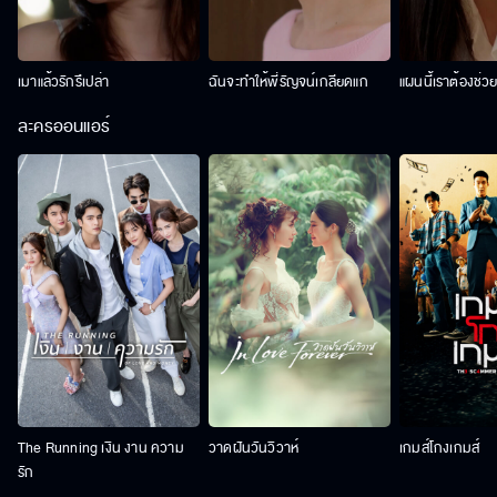
เมาแล้วรักรึเปล่า
ฉันจะทำให้พี่รัญจน์เกลียดแก
แผนนี้เราต้องช่ว
ละครออนแอร์
The Running เงิน งาน ความ
วาดฝันวันวิวาห์
เกมส์โกงเกมส์
รัก