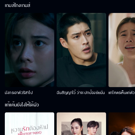
เกมส์โกงเกมส์
มังกรเอาตัวริสาไป
ฉันสัญญาไว้ ว่าจะปกป้องยัยนั่น
แกโคตรเห็นแก่ตั
แก้แค้นยังไงให้ได้ผัว