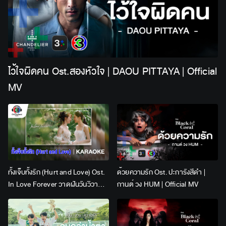
ไว้ใจผิดคน Ost.สองหัวใจ | DAOU PITTAYA | Official
MV
ทั้งเจ็บทั้งรัก (Hurt and Love) Ost.
ด้วยความรัก Ost. ปะการังสีดำ |
In Love Forever วาดฝันวันวิวาห์ |
กานต์ วง HUM | Official MV
Lingling Kwong x Orm
Kornnaphat | Official Karaoke