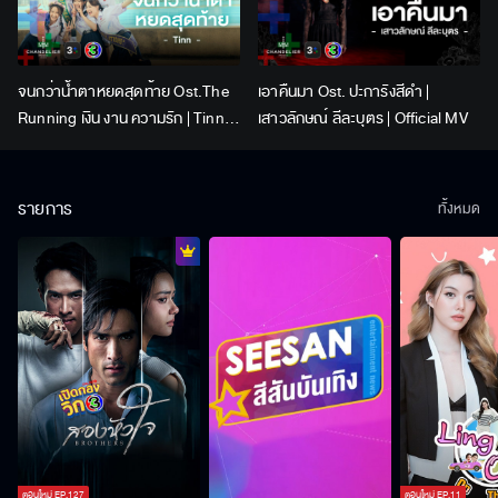
จนกว่าน้ำตาหยดสุดท้าย Ost.The
เอาคืนมา Ost. ปะการังสีดำ |
Running เงิน งาน ความรัก | Tinn |
เสาวลักษณ์ ลีละบุตร | Official MV
Official MV
รายการ
ทั้งหมด
ตอนใหม่
EP.
127
ตอนใหม่
EP.
11