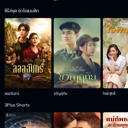
ซีรีส์ชุด รักโรแมนติก
ลออจันทร์
ขวัญฤทัย
ใจพิสุทธิ์
3Plus Shorts