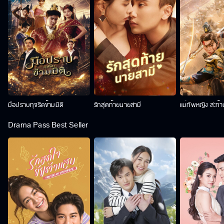
มือปราบทุจริตข้ามมิติ
รักสุดท้ายนายสามี
แม่ทัพหญิง สะท้
Drama Pass Best Seller