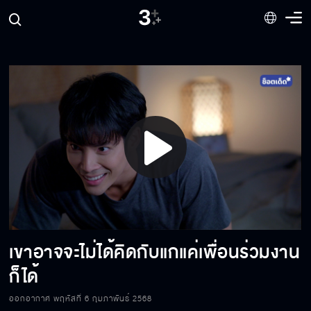
ไม่สบายหรือเปล่า ทำไมหน้าแดง ๆ
เราห้ามความเป็นพ่อเป็นลูกเขาไม่ได้หรอก
น้าเห็นว่าเพลงเป็นห่วงแทนรักแค่ไหน
Play
ระวังตัวให้ดี มันดูท่าจะไว้ใจไม่ได้แล้ว
Video
เขาอาจจะไม่ได้คิดกับแกแค่เพื่อนร่วมงาน
ห้ามตกหลุมรักแทนรักเด็ดขาด เข้าใจมั้ย
ก็ได้
ออกอากาศ พฤหัสที่ 6 กุมภาพันธ์ 2568