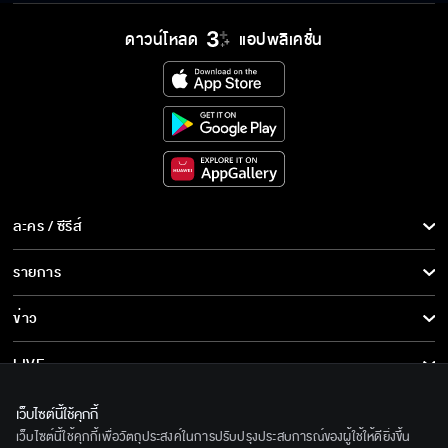
ดาวน์โหลด
แอปพลิเคชั่น
อะไรที่ทำให้แกหายโกรธได้ บอกฉันมาเถอะ
ยัยนี่จะมาหลอกพี่เรา
ละคร / ซีรีส์
พี่อยากฝากให้นายดูแลแทนรักอีกคนได้มั้ย
ละคร/ซีรีส์
รายการ
ซีรีส์นานาชาติ
รายการทั้งหมด
ข่าว
การ์ตูน & เกม
ที่อ้ายเพลงถูกทำร้าย ก็เพราะฝีมือพ่อมันไม่ใช่เห
ข่าวทั้งหมด
LIVE
รอ
รายการข่าว
ทีวีออนไลน์
เกี่ยวกับเรา
เว็บไซต์นี้ใช้คุกกี้
ข่าวประชาสัมพันธ์
คนอะไรเสียงเหมือนอึ่งถูกวัวเหยียบ
เว็บไซต์นี้ใช้คุกกี้เพื่อวัตถุประสงค์ในการปรับปรุงประสบการณ์ของผู้ใช้ให้ดียิ่งขึ้น
BEC World