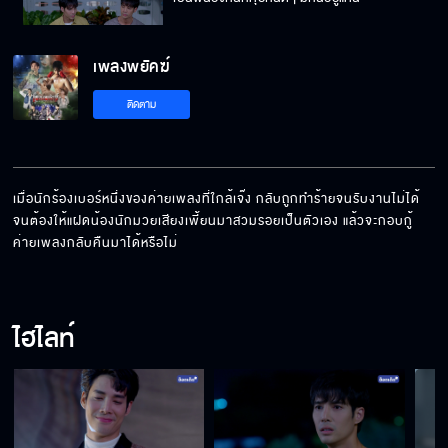
เพลงพยัคฆ์
ถ้าฉันมันห่วยขนาดนั้น ก็เปิดเผยความจริงไปเลย
ติดตาม
ใครอยากมีเรื่องกับกูก็นัดมา จะเช็คคิวให้
เมื่อนักร้องเบอร์หนึ่งของค่ายเพลงที่ใกล้เจ๊ง กลับถูกทำร้ายจนรับงานไม่ได้ 
จนต้องให้แฝดน้องนักมวยเสียงเพี้ยนมาสวมรอยเป็นตัวเอง แล้วจะกอบกู้
ค่ายเพลงกลับคืนมาได้หรือไม่
ฉันจะหาคนผิดมารับโทษให้ได้
ไฮไลท์
เธอยังฆ่าฉันไม่สำเร็จ ก็ไม่ควรตายหรือเปล่า
ในเมื่อยังร้องเพลงไม่ได้ ก็ขายผ้าเอาหน้ารอดไป