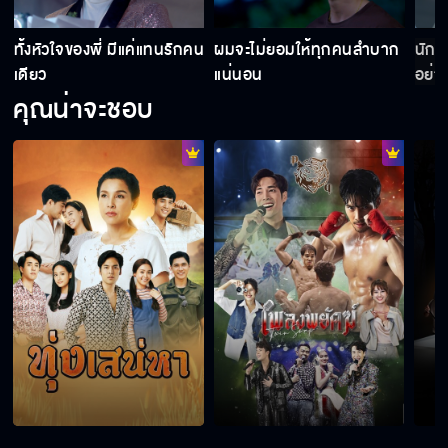
ก่อน
ทั้งหัวใจของพี่ มีแค่แทนรักคน
ผมจะไม่ยอมให้ทุกคนลำบาก
นักส
เดียว
แน่นอน
อย่า
ผมอยากให้น้าช่วยดูแทนรักให้หน่อยครับ
คุณน่าจะชอบ
ฉันจะไปตามหาแทนรักให้แกเอง
ตอนฉันบาดเจ็บสาหัส เธอหายไปไหนมา
ที่เคยสอนไปเคยจำได้บ้างมั้ย
สำคัญตัวเองเกินไปหรือเปล่า ทำไมต้องงอนด้วย