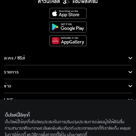
ดาวน์โหลด
แอปพลิเคชั่น
ละคร / ซีรีส์
ละคร/ซีรีส์
รายการ
ซีรีส์นานาชาติ
รายการทั้งหมด
ข่าว
การ์ตูน & เกม
ข่าวทั้งหมด
LIVE
รายการข่าว
ทีวีออนไลน์
เกี่ยวกับเรา
เว็บไซต์นี้ใช้คุกกี้
ข่าวประชาสัมพันธ์
เว็บไซต์นี้ใช้คุกกี้เพื่อวัตถุประสงค์ในการปรับปรุงประสบการณ์ของผู้ใช้ให้ดียิ่งขึ้น
BEC World
ติดตามเราได้ที่
ท่านสามารถศึกษารายละเอียดเพิ่มเติมเกี่ยวกับประเภทของคุกกี้ที่เราจัดเก็บ เหตุผล
ในการใช้คุกกี้ และวิธีการตั้งค่าคุกกี้ได้ใน
นโยบายคุกกี้
รู้จักเรา