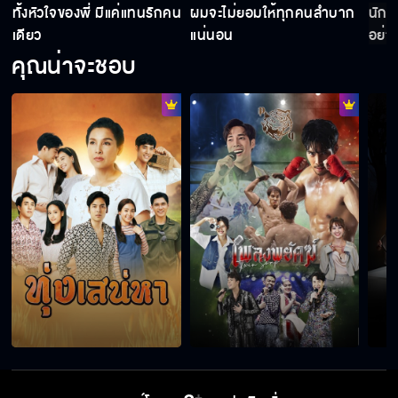
ทั้งหัวใจของพี่ มีแค่แทนรักคน
ผมจะไม่ยอมให้ทุกคนลำบาก
นักส
เดียว
แน่นอน
อย่า
คุณน่าจะชอบ