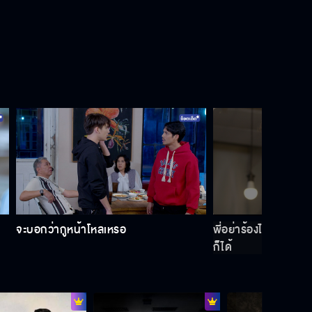
จะบอกว่ากูหน้าโหลเหรอ
พี่อย่าร้องไห้นะ พี่อา
ก็ได้