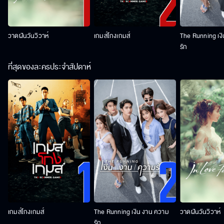
วาดฝันวันวิวาห์
เกมส์โกงเกมส์
The Running เง
รัก
ที่สุดของละครประจำสัปดาห์
เกมส์โกงเกมส์
The Running เงิน งาน ความ
วาดฝันวันวิวาห์
รัก