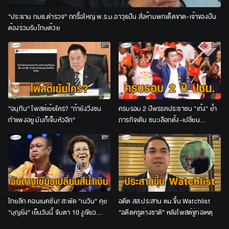
“ประธาน กมธ.ตำรวจ” ถกรื้อใหญ่ พ.ร.บ.อาวุธปืน สั่งห้ามพกเด็ดขาด-เจ้าของปืน
ต้องร่วมรับโทษด้วย
“อนุทิน” โพสต์เย้ยใคร? “ถ้ายังวิ่งชน
ครบรอบ 2 ปีพรรคประชาชน "เท้ง" ย้ำ
กำแพงอยู่ มันก็เจ็บหัวอีก”
ภารกิจเดิม ชนะเลือกตั้ง-เปลี่ยน
ประเทศ-คืนอำนาจให้ประชาชน
ไทยลีก คอนเนคชั่น! สะพัด “เนวิน” คุย
อดีต สส.ประสาน ตม.ขึ้น Watchlist
“บุญยิ่ง” เย็นวันนี้ จับตา 10 งูเขียว
“อดีตครูต่างชาติ” หลังโพสต์ขู่ก่อเหตุ
เปลี่ยนสีน้ำเงินหรือไม่