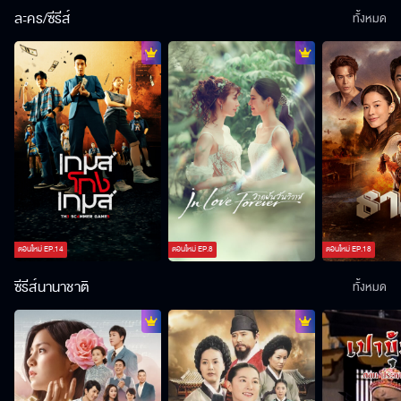
ละคร/ซีรีส์
ทั้งหมด
ตอนใหม่
EP.
14
ตอนใหม่
EP.
8
ตอนใหม่
EP.
18
ซีรีส์นานาชาติ
ทั้งหมด