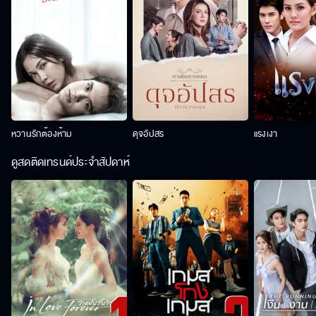
หวานรักต้องห้าม
ดุจอัปสร
แรงเงา
ดูสดติดเทรนด์ประจำสัปดาห์