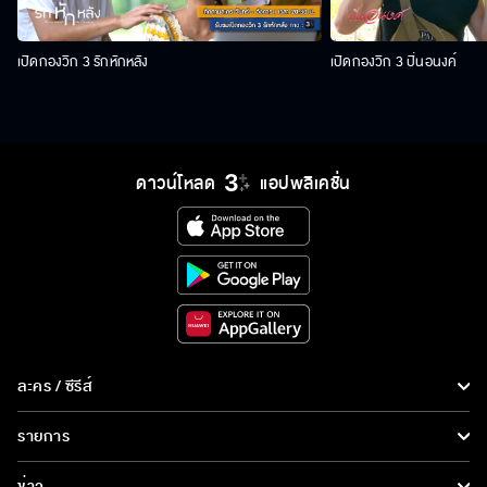
เปิดกองวิก 3 รักหักหลัง
เปิดกองวิก 3 ปิ่นอนงค์
ดาวน์โหลด
แอปพลิเคชั่น
ละคร / ซีรีส์
ละคร/ซีรีส์
รายการ
ซีรีส์นานาชาติ
รายการทั้งหมด
ข่าว