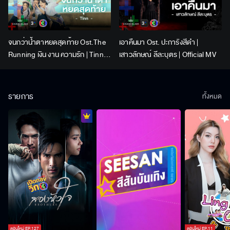
จนกว่าน้ำตาหยดสุดท้าย Ost.The
เอาคืนมา Ost. ปะการังสีดำ |
Running เงิน งาน ความรัก | Tinn |
เสาวลักษณ์ ลีละบุตร | Official MV
Official MV
รายการ
ทั้งหมด
ตอนใหม่
EP.
127
ตอนใหม่
EP.
11