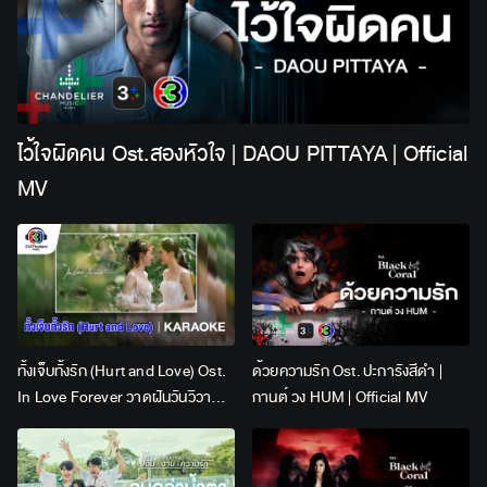
ไว้ใจผิดคน Ost.สองหัวใจ | DAOU PITTAYA | Official
MV
ทั้งเจ็บทั้งรัก (Hurt and Love) Ost.
ด้วยความรัก Ost. ปะการังสีดำ |
In Love Forever วาดฝันวันวิวาห์ |
กานต์ วง HUM | Official MV
Lingling Kwong x Orm
Kornnaphat | Official Karaoke