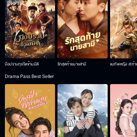
มือปราบทุจริตข้ามมิติ
รักสุดท้ายนายสามี
แม่ทัพหญิง สะท้
Drama Pass Best Seller