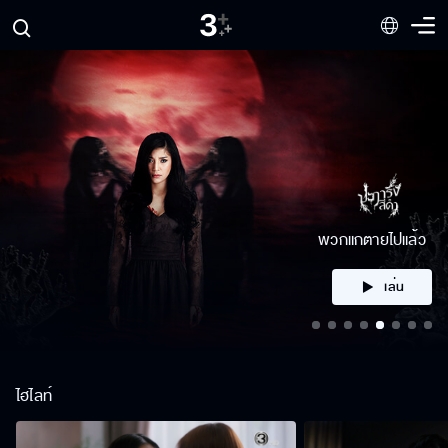
พวกแกตายไปแล้ว
เล่น
ไฮไลท์