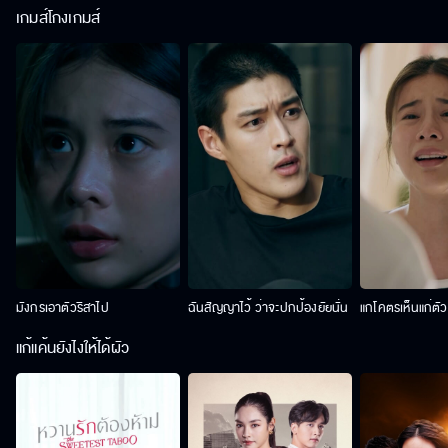
เกมส์โกงเกมส์
มังกรเอาตัวริสาไป
ฉันสัญญาไว้ ว่าจะปกป้องยัยนั่น
แกโคตรเห็นแก่ตั
แก้แค้นยังไงให้ได้ผัว