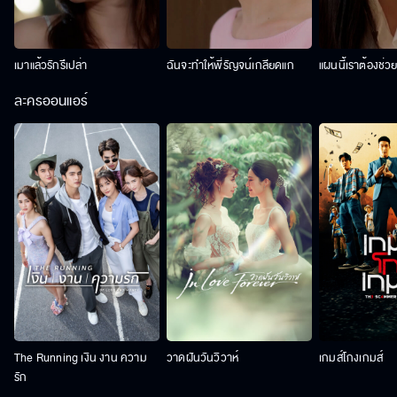
เมาแล้วรักรึเปล่า
ฉันจะทำให้พี่รัญจน์เกลียดแก
แผนนี้เราต้องช่ว
ละครออนแอร์
The Running เงิน งาน ความ
วาดฝันวันวิวาห์
เกมส์โกงเกมส์
รัก