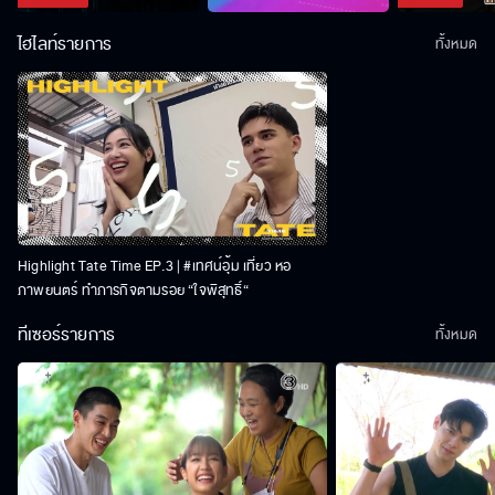
ไฮไลท์รายการ
ทั้งหมด
Highlight Tate Time EP.3 | #เทศน์อุ้ม เที่ยว หอ
ภาพยนตร์ ทำภารกิจตามรอย “ใจพิสุทธิ์“
ทีเซอร์รายการ
ทั้งหมด