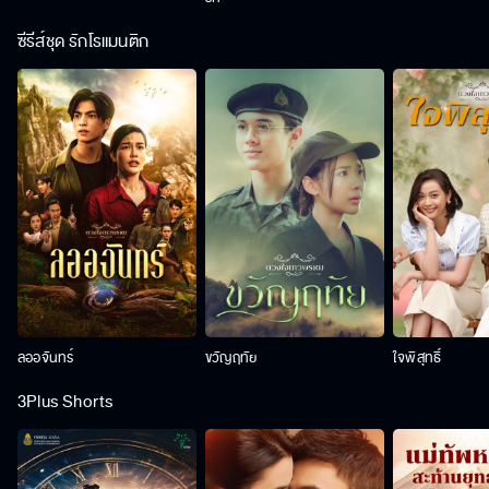
ซีรีส์ชุด รักโรแมนติก
ลออจันทร์
ขวัญฤทัย
ใจพิสุทธิ์
3Plus Shorts