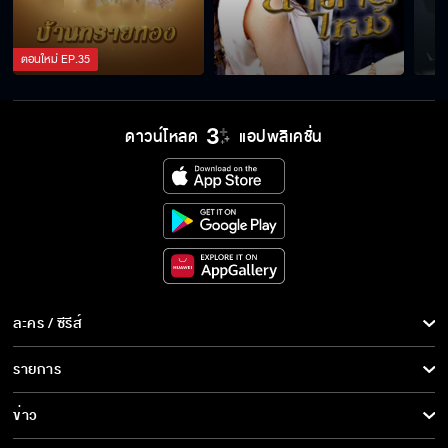
ตอนใหม่
EP.
35
ดาวน์โหลด
แอปพลิเคชั่น
ละคร / ซีรีส์
ละคร/ซีรีส์
รายการ
ซีรีส์นานาชาติ
รายการทั้งหมด
ข่าว
การ์ตูน & เกม
ข่าวทั้งหมด