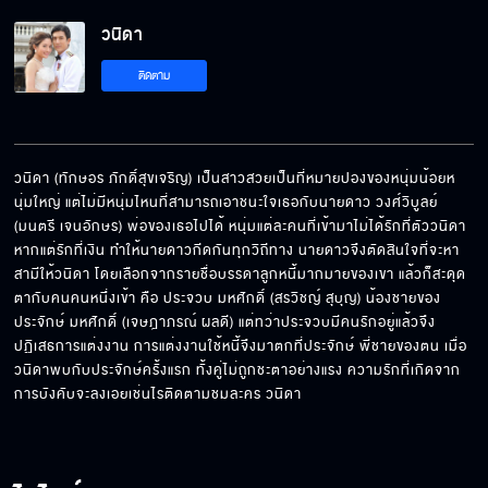
วนิดา EP.2[5/6]
วนิดา
ติดตาม
วนิดา EP.2[6/6]
วนิดา (ทักษอร ภักดิ์สุขเจริญ) เป็นสาวสวยเป็นที่หมายปองของหนุ่มน้อยห
นุ่มใหญ่ แต่ไม่มีหนุ่มไหนที่สามารถเอาชนะใจเธอกับนายดาว วงศ์วิบูลย์ 
(มนตรี เจนอักษร) พ่อของเธอไปได้ หนุ่มแต่ละคนที่เข้ามาไม่ได้รักที่ตัววนิดา 
หากแต่รักที่เงิน ทำให้นายดาวกีดกันทุกวิถีทาง นายดาวจึงตัดสินใจที่จะหา
สามีให้วนิดา โดยเลือกจากรายชื่อบรรดาลูกหนี้มากมายของเขา แล้วก็สะดุด
ตากับคนคนหนึ่งเข้า คือ ประจวบ มหศักดิ์ (สรวิชญ์ สุบุญ) น้องชายของ 
ประจักษ์ มหศักดิ์ (เจษฎาภรณ์ ผลดี) แต่ทว่าประจวบมีคนรักอยู่แล้วจึง
ปฏิเสธการแต่งงาน การแต่งงานใช้หนี้จึงมาตกที่ประจักษ์ พี่ชายของตน เมื่อ
วนิดาพบกับประจักษ์ครั้งแรก ทั้งคู่ไม่ถูกชะตาอย่างแรง ความรักที่เกิดจาก
การบังคับจะลงเอยเช่นไรติดตามชมละคร วนิดา