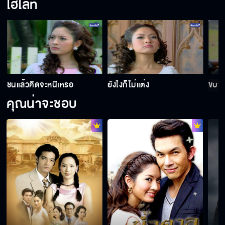
ไฮไลท์
ชนแล้วคิดจะหนีเหรอ
ยังไงก็ไม่แต่ง
ขบวน
คุณน่าจะชอบ