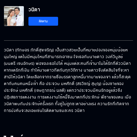
วนิดา EP.1[5/6]
วนิดา
ติดตาม
วนิดา EP.1[6/6]
วนิดา (ทักษอร ภักดิ์สุขเจริญ) เป็นสาวสวยเป็นที่หมายปองของหนุ่มน้อยห
นุ่มใหญ่ แต่ไม่มีหนุ่มไหนที่สามารถเอาชนะใจเธอกับนายดาว วงศ์วิบูลย์ 
(มนตรี เจนอักษร) พ่อของเธอไปได้ หนุ่มแต่ละคนที่เข้ามาไม่ได้รักที่ตัววนิดา 
หากแต่รักที่เงิน ทำให้นายดาวกีดกันทุกวิถีทาง นายดาวจึงตัดสินใจที่จะหา
สามีให้วนิดา โดยเลือกจากรายชื่อบรรดาลูกหนี้มากมายของเขา แล้วก็สะดุด
ตากับคนคนหนึ่งเข้า คือ ประจวบ มหศักดิ์ (สรวิชญ์ สุบุญ) น้องชายของ 
ประจักษ์ มหศักดิ์ (เจษฎาภรณ์ ผลดี) แต่ทว่าประจวบมีคนรักอยู่แล้วจึง
ปฏิเสธการแต่งงาน การแต่งงานใช้หนี้จึงมาตกที่ประจักษ์ พี่ชายของตน เมื่อ
วนิดาพบกับประจักษ์ครั้งแรก ทั้งคู่ไม่ถูกชะตาอย่างแรง ความรักที่เกิดจาก
การบังคับจะลงเอยเช่นไรติดตามชมละคร วนิดา