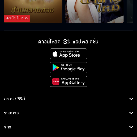
ตอนใหม่
EP.
35
ดาวน์โหลด
แอปพลิเคชั่น
ละคร / ซีรีส์
ละคร/ซีรีส์
รายการ
ซีรีส์นานาชาติ
รายการทั้งหมด
ข่าว
การ์ตูน & เกม
ข่าวทั้งหมด