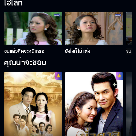
ไฮไลท์
ชนแล้วคิดจะหนีเหรอ
ยังไงก็ไม่แต่ง
ขบวน
คุณน่าจะชอบ