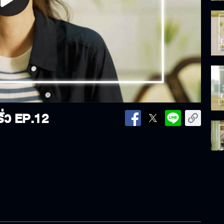
lay
ideo
ั่ว EP.12