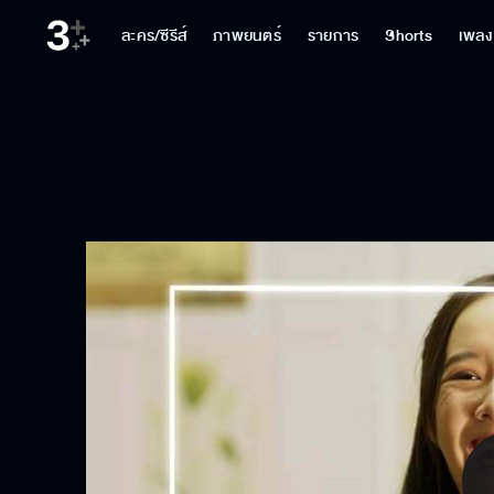
ละคร/ซีรีส์
ภาพยนตร์
รายการ
Shorts
เพลง