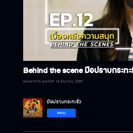
P
V
Behind the scene มือปราบกระทะร
ออกอากาศ พฤหัสที่ 19 ธันวาคม 2567
มือปราบกระทะรั่ว
ติดตาม