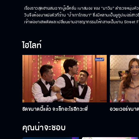
เรื่องราวสุดฮาผสมฉากบู๊แอ็คชั่น เบาสมอง ของ “มาวิน” ตำรวจหนุ่มหั
วินจึงต้องมาแฝงตัวที่ร้าน “ป้าเภาโภชนา” ซึ่งมีหลานเป็นยูทูปเบอร์สาวช
เจ้าพ่อยาเสพติดและเปลี่ยนย่านอาชญากรรมให้กลายเป็นย่าน Street Food
ไฮไลท์
ชัดขนาดนี้แล้ว จะเช็กอะไรอีกวะพี่
อวยเวอร์ขนาด
คุณน่าจะชอบ