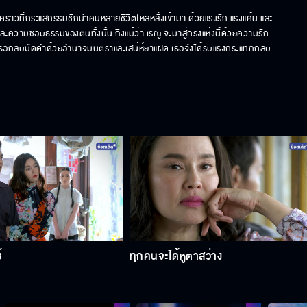
ราวที่กระแสกรรมชักนำคนหลายชีวิตไหลหลั่งเข้ามา ด้วยแรงรัก แรงแค้น และ
วามชอบธรรมของตนทั้งนั้น ถึงแม้ว่า เรณู จะมาสู่กรงแห่งนี้ด้วยความรัก
เธอกลับมืดดำด้วยอำนาจมนตราและเสน่ห์ยาแฝด เธอจึงได้รับแรงกระแทกกลับ
้
ทุกคนจะได้หูตาสว่าง