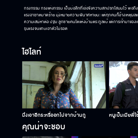
กรงกรรม กรงแห่งกรรม เป็นบ่อลึกที่เอ่อขังความสกปรกโสมมไว้ พอถึงค
แรงอาฆาตมาดร้าย มุ่งหมายความพินาศหายนะ แต่ทุกคนก็อ้างเหตุผลและค
ความเสน่หาต่อ ปฐม ลูกชายคนโตแห่งบ้านตระกูลแบ้ แต่การเข้ามาของ
รุนแรงจนแทบเอาตัวไม่รอด
ไฮไลท์
มึงเอาอีกระหรี่ออกไปจากบ้านกู
หนูเป็นเมียพี่ใช
คุณน่าจะชอบ