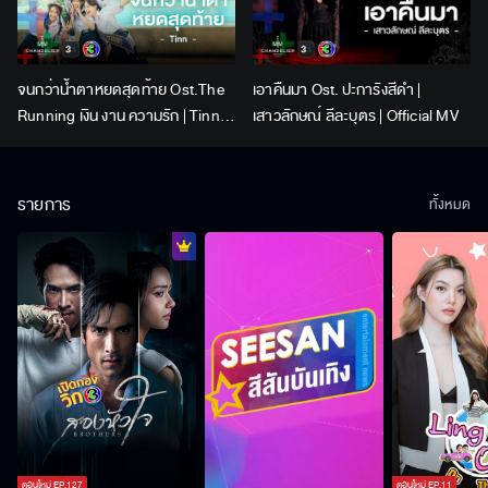
จนกว่าน้ำตาหยดสุดท้าย Ost.The
เอาคืนมา Ost. ปะการังสีดำ |
Running เงิน งาน ความรัก | Tinn |
เสาวลักษณ์ ลีละบุตร | Official MV
Official MV
รายการ
ทั้งหมด
ตอนใหม่
EP.
127
ตอนใหม่
EP.
11