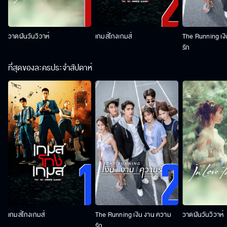
วาดฝันวันวิวาห์
เกมส์โกงเกมส์
The Running เง
รัก
ที่สุดของละครประจำสัปดาห์
เกมส์โกงเกมส์
The Running เงิน งาน ความ
วาดฝันวันวิวาห์
รัก