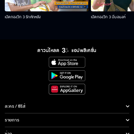
เปิดกองวิก 3 รักหักหลัง
เปิดกองวิก 3 ปิ่นอนงค์
ดาวน์โหลด
แอปพลิเคชั่น
ละคร / ซีรีส์
ละคร/ซีรีส์
รายการ
ซีรีส์นานาชาติ
รายการทั้งหมด
ข่าว