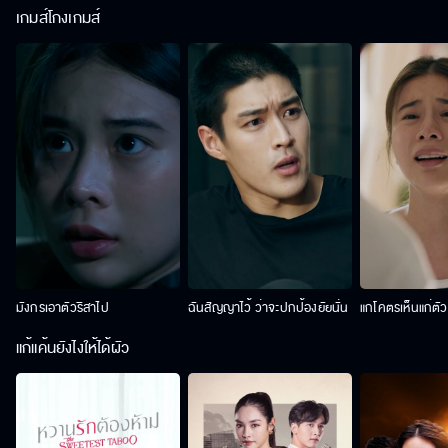
เกมส์โกงเกมส์
มังกรเอาตัวริสาไป
ฉันสัญญาไว้ ว่าจะปกป้องยัยนั่น
แกโคตรเห็นแก่ตั
แก้แค้นยังไงให้ได้ผัว