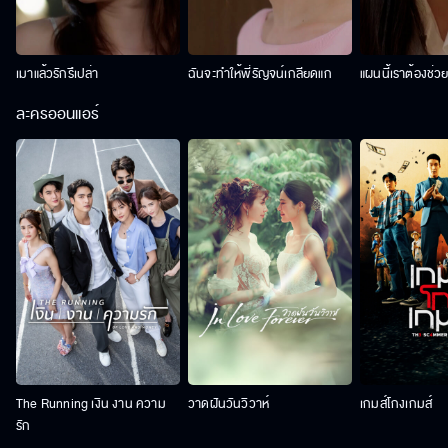
เมาแล้วรักรึเปล่า
ฉันจะทำให้พี่รัญจน์เกลียดแก
แผนนี้เราต้องช่ว
ละครออนแอร์
The Running เงิน งาน ความ
วาดฝันวันวิวาห์
เกมส์โกงเกมส์
รัก