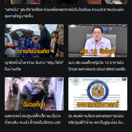
“ยศชนัน” รุดบริจาคเลือด ช่วยเหยื่อเหตุกราดยิงในโรงเรียน ชวนประชาชนร่วมต่อ
ลมหายใจผู้บาดเจ็บ
ญาติเศร้าน้ำตาท่วม รับร่าง “ฮลุน โซโล่”
รมว.สธ.เผยเด็กหญิงวัย 12 อาการยัง
ถึงบ้านเกิด
วิกฤต แพทย์รอประเมินผ่าตัดช่วยเหลือ
ผลตรวจเก๋งชนศูนย์เด็กเล็ก พบฉี่ม่วง
รร.เซนต์คาเบรียล ออกแถลงการณ์ปม
ทั้งคนขับ-คนนั่ง ซ้ำเจอปืนอีกกระบอก
คลิปรุ่นพี่ทำร้าย-พกปืนขู่รุ่นน้อง ยัน
ลงโทษเด็ดขาด ไม่สนับสนุนความรุนแรง