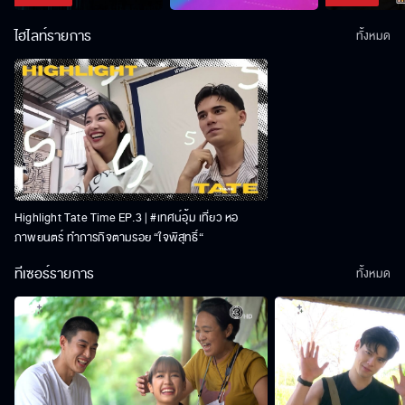
ไฮไลท์รายการ
ทั้งหมด
Highlight Tate Time EP.3 | #เทศน์อุ้ม เที่ยว หอ
ภาพยนตร์ ทำภารกิจตามรอย “ใจพิสุทธิ์“
ทีเซอร์รายการ
ทั้งหมด