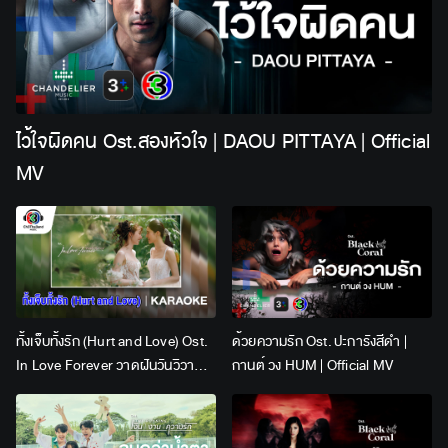
ไว้ใจผิดคน Ost.สองหัวใจ | DAOU PITTAYA | Official
MV
ทั้งเจ็บทั้งรัก (Hurt and Love) Ost.
ด้วยความรัก Ost. ปะการังสีดำ |
In Love Forever วาดฝันวันวิวาห์ |
กานต์ วง HUM | Official MV
Lingling Kwong x Orm
Kornnaphat | Official Karaoke