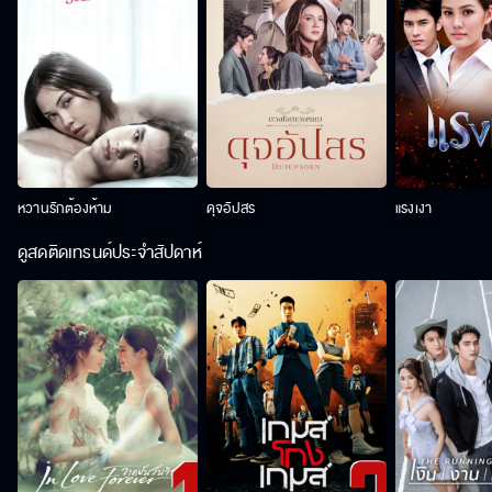
หวานรักต้องห้าม
ดุจอัปสร
แรงเงา
ดูสดติดเทรนด์ประจำสัปดาห์