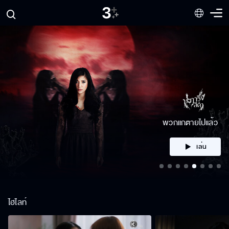
พวกแกตายไปแล้ว
เล่น
ไฮไลท์