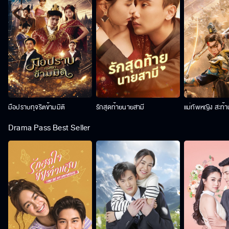
มือปราบทุจริตข้ามมิติ
รักสุดท้ายนายสามี
แม่ทัพหญิง สะท้
Drama Pass Best Seller