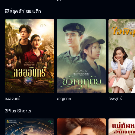
ซีรีส์ชุด รักโรแมนติก
ลออจันทร์
ขวัญฤทัย
ใจพิสุทธิ์
3Plus Shorts