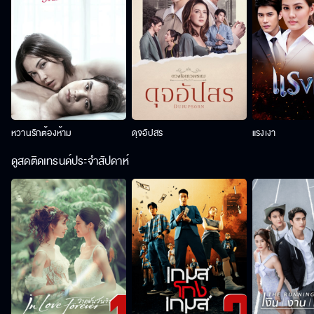
หวานรักต้องห้าม
ดุจอัปสร
แรงเงา
ดูสดติดเทรนด์ประจำสัปดาห์