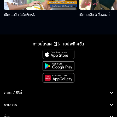
เปิดกองวิก 3 รักหักหลัง
เปิดกองวิก 3 ปิ่นอนงค์
ดาวน์โหลด
แอปพลิเคชั่น
ละคร / ซีรีส์
ละคร/ซีรีส์
รายการ
ซีรีส์นานาชาติ
รายการทั้งหมด
ข่าว