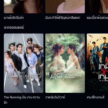
เมาแล้วรักรึเปล่า
ฉันจะทำให้พี่รัญจน์เกลียดแก
แผนนี้เราต้องช่ว
ละครออนแอร์
The Running เงิน งาน ความ
วาดฝันวันวิวาห์
เกมส์โกงเกมส์
รัก