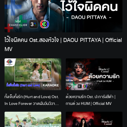
ไว้ใจผิดคน Ost.สองหัวใจ | DAOU PITTAYA | Official
MV
ทั้งเจ็บทั้งรัก (Hurt and Love) Ost.
ด้วยความรัก Ost. ปะการังสีดำ |
In Love Forever วาดฝันวันวิวาห์ |
กานต์ วง HUM | Official MV
Lingling Kwong x Orm
Kornnaphat | Official Karaoke