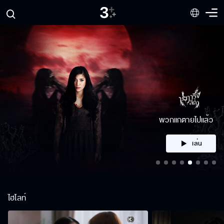
คลิก
ไฮไลท์