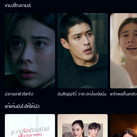
เกมส์โกงเกมส์
มังกรเอาตัวริสาไป
ฉันสัญญาไว้ ว่าจะปกป้องยัยนั่น
แกโคตรเห็นแก่ตั
แก้แค้นยังไงให้ได้ผัว