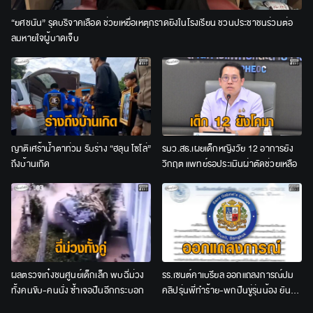
“ยศชนัน” รุดบริจาคเลือด ช่วยเหยื่อเหตุกราดยิงในโรงเรียน ชวนประชาชนร่วมต่อ
ลมหายใจผู้บาดเจ็บ
ญาติเศร้าน้ำตาท่วม รับร่าง “ฮลุน โซโล่”
รมว.สธ.เผยเด็กหญิงวัย 12 อาการยัง
ถึงบ้านเกิด
วิกฤต แพทย์รอประเมินผ่าตัดช่วยเหลือ
ผลตรวจเก๋งชนศูนย์เด็กเล็ก พบฉี่ม่วง
รร.เซนต์คาเบรียล ออกแถลงการณ์ปม
ทั้งคนขับ-คนนั่ง ซ้ำเจอปืนอีกกระบอก
คลิปรุ่นพี่ทำร้าย-พกปืนขู่รุ่นน้อง ยัน
ลงโทษเด็ดขาด ไม่สนับสนุนความรุนแรง