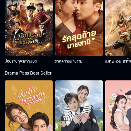
มือปราบทุจริตข้ามมิติ
รักสุดท้ายนายสามี
แม่ทัพหญิง สะท้
Drama Pass Best Seller