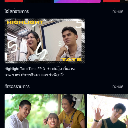
ไฮไลท์รายการ
ทั้งหมด
Highlight Tate Time EP.3 | #เทศน์อุ้ม เที่ยว หอ
ภาพยนตร์ ทำภารกิจตามรอย “ใจพิสุทธิ์“
ทีเซอร์รายการ
ทั้งหมด