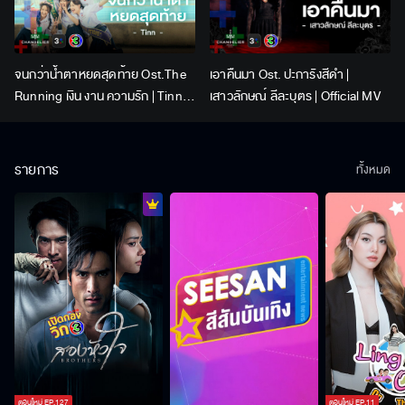
จนกว่าน้ำตาหยดสุดท้าย Ost.The
เอาคืนมา Ost. ปะการังสีดำ |
Running เงิน งาน ความรัก | Tinn |
เสาวลักษณ์ ลีละบุตร | Official MV
Official MV
รายการ
ทั้งหมด
ตอนใหม่
EP.
127
ตอนใหม่
EP.
11