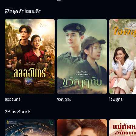
ซีรีส์ชุด รักโรแมนติก
ลออจันทร์
ขวัญฤทัย
ใจพิสุทธิ์
3Plus Shorts