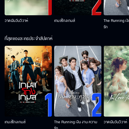
วาดฝันวันวิวาห์
เกมส์โกงเกมส์
The Running เง
รัก
ที่สุดของละครประจำสัปดาห์
เกมส์โกงเกมส์
The Running เงิน งาน ความ
วาดฝันวันวิวาห์
รัก