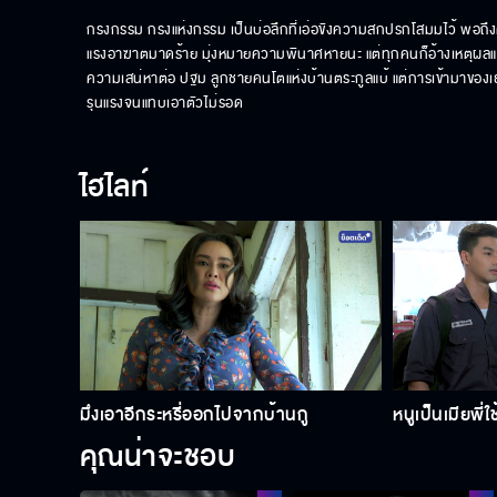
กรงกรรม กรงแห่งกรรม เป็นบ่อลึกที่เอ่อขังความสกปรกโสมมไว้ พอถึงค
แรงอาฆาตมาดร้าย มุ่งหมายความพินาศหายนะ แต่ทุกคนก็อ้างเหตุผลและค
ความเสน่หาต่อ ปฐม ลูกชายคนโตแห่งบ้านตระกูลแบ้ แต่การเข้ามาของ
รุนแรงจนแทบเอาตัวไม่รอด
ไฮไลท์
มึงเอาอีกระหรี่ออกไปจากบ้านกู
หนูเป็นเมียพี่ใช
คุณน่าจะชอบ