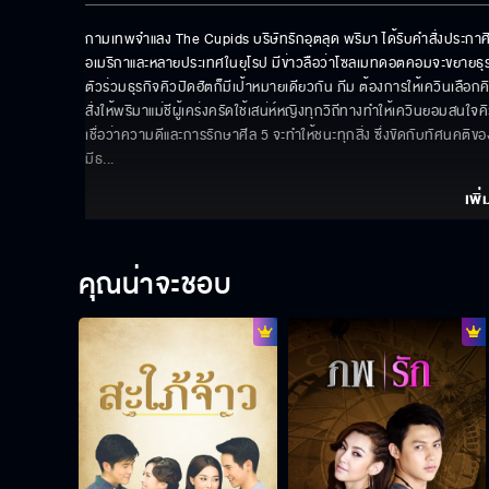
กามเทพจำแลง The Cupids บริษัทรักอุตลุด พริมา ได้รับคำสั่งประกาศิ
อเมริกาและหลายประเทศในยุโรป มีข่าวลือว่าโซลเมทดอตคอมจะขยายธุรกิจมา
ตัวร่วมธุรกิจคิวปิดฮัตก็มีเป้าหมายเดียวกัน ภีม ต้องการให้เควินเลือกค
สั่งให้พริมาแม่ชีผู้เคร่งครัดใช้เสน่ห์หญิงทุกวิถีทางทำให้เควินยอมสน
เชื่อว่าความดีและการรักษาศีล 5 จะทำให้ชนะทุกสิ่ง ซึ่งขัดกับทัศนคติของ
มีธ
... 
เพิ่
คุณน่าจะชอบ