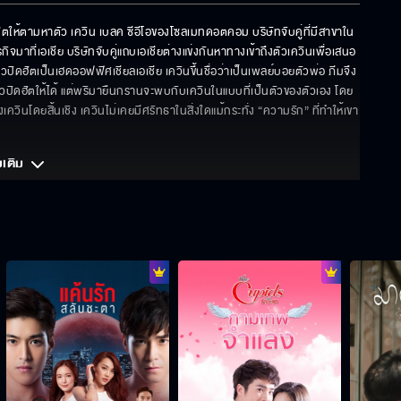
ตให้ตามหาตัว เควิน เบลค ซีอีโอของโซลเมทดอตคอม บริษัทจับคู่ที่มีสาขาใน
ที่เอเชีย บริษัทจับคู่แถบเอเชียต่างแข่งกันหาทางเข้าถึงตัวเควินเพื่อเสนอ
ิวปิดฮัตเป็นเฮดออฟฟิศเชียลเอเชีย เควินขึ้นชื่อว่าเป็นเพลย์บอยตัวพ่อ ภีมจึง
ใจคิวปิดฮัตให้ได้ แต่พริมายืนกรานจะพบกับเควินในแบบที่เป็นตัวของตัวเอง โดย
เควินโดยสิ้นเชิง เควินไม่เคยมีศรัทธาในสิ่งใดแม้กระทั่ง “ความรัก” ที่ทำให้เขา
มเติม 