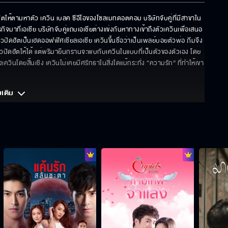
ตให้ตามหาตัว เควิน เบลค ซีอีโอของโซลเมทดอตคอม บริษัทจับคู่ที่มีสาขาใน
ที่เอเชีย บริษัทจับคู่แถบเอเชียต่างแข่งกันหาทางเข้าถึงตัวเควินเพื่อเสนอ
ิวปิดฮัตเป็นเฮดออฟฟิศเชียลเอเชีย เควินขึ้นชื่อว่าเป็นเพลย์บอยตัวพ่อ ภีมจึง
ใจคิวปิดฮัตให้ได้ แต่พริมายืนกรานจะพบกับเควินในแบบที่เป็นตัวของตัวเอง โดย
เควินโดยสิ้นเชิง เควินไม่เคยมีศรัทธาในสิ่งใดแม้กระทั่ง “ความรัก” ที่ทำให้เขา
มเติม 