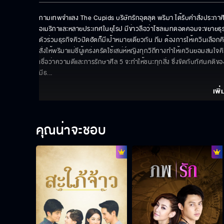
กามเทพจำแลง The Cupids บริษัทรักอุตลุด พริมา ได้รับคำสั่งประกาศิ
อเมริกาและหลายประเทศในยุโรป มีข่าวลือว่าโซลเมทดอตคอมจะขยายธุรกิจมา
ตัวร่วมธุรกิจคิวปิดฮัตก็มีเป้าหมายเดียวกัน ภีม ต้องการให้เควินเลือกค
สั่งให้พริมาแม่ชีผู้เคร่งครัดใช้เสน่ห์หญิงทุกวิถีทางทำให้เควินยอมสน
เชื่อว่าความดีและการรักษาศีล 5 จะทำให้ชนะทุกสิ่ง ซึ่งขัดกับทัศนคติของ
มีธ
... 
เพิ่
คุณน่าจะชอบ