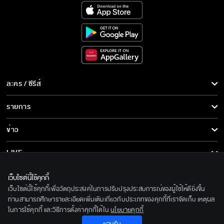
ละคร / ซีรีส์
ละคร/ซีรีส์
รายการ
ซีรีส์นานาชาติ
รายการทั้งหมด
ข่าว
การ์ตูน & เกม
ข่าวทั้งหมด
LIVE
รายการข่าว
ทีวีออนไลน์
เกี่ยวกับเรา
เว็บไซต์นี้ใช้คุกกี้
ข่าวประชาสัมพันธ์
เว็บไซต์นี้ใช้คุกกี้เพื่อวัตถุประสงค์ในการปรับปรุงประสบการณ์ของผู้ใช้ให้ดียิ่งขึ้น
BEC World
ติดตามเราได้ที่
ท่านสามารถศึกษารายละเอียดเพิ่มเติมเกี่ยวกับประเภทของคุกกี้ที่เราจัดเก็บ เหตุผล
ในการใช้คุกกี้ และวิธีการตั้งค่าคุกกี้ได้ใน
นโยบายคุกกี้
รู้จักเรา
© 2020 Bangkok Entertainment Co.,Ltd. All Rights Reserved.