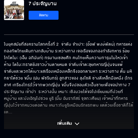
7 ประจัญบาน
7 ประจัญบาน EP.22
ติดตาม
7 ประจัญบาน EP.23
ในยุคสมัยที่สงครามโลกครั้งที่ 2  จ่าดับ จำเปาะ (อ๊อฟ พงษ์พัตน์) ทหารแห่ง
กองทัพไทยเดินทางกลับบ้าน ระหว่างทาง เจอเรือของกองกำลังทหาร ร้อย
โทโตโมะ (เอ็ม อภินันท์) ทรมานเชลยศึก คนไทยเห็นความทารุนไม่ไหวเข้า
7 ประจัญบาน EP.24
ห้าม โตโมะกราดยิงชาวบ้านตายหมด จ่าดับเข้าตะลุยทหารญี่ปุ่นจนแพ้      
จ่าดับและพวกได้เบาะแสเรื่องเหมืองเหล็กจึงออกตามหา ระหว่างทาง ดั้น มหิ
ทธาได้ช่วย ขมิ้น (ฝน พัชรินทร์) ลูกสาวของ ลุงโชติ ช่างตีเหล็กมือหนึ่ง (ไกร
ลาศ เกรียงไกร)ไว้จากพวกญี่ปุ่น ขมิ้นจึงปลอมตัวเป็นชายเพื่อขอนำทาง 7 
ประจัญบาน เข้าป่า  ระหว่างนั้น เหมาะ เชิงมวยได้ขอไปเยี่ยมแม่ที่ป่วยที่
7 ประจัญบาน EP.25
หมู่บ้าน และบังเอิญไปช่วย ยูริ (มิ้ม อัมราภัสร์ จุลกะเศียน) เจ้าหน้าที่ทหาร
ญี่ปุ่นไว้จากหน่วยต่อต้าน เหมาะกับยูริเหมือนรักแรกพบ แต่ด้วยเชื้อชาติก็ได้
แต
... 
7 ประจัญบาน EP.26
เพิ่มเติม 