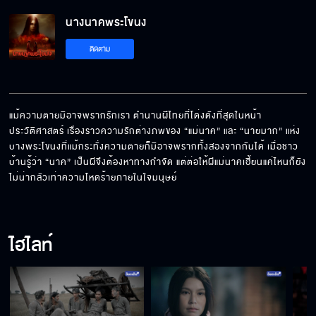
นางนาคพระโขนง
ติดตาม
แม้ความตายมิอาจพรากรักเรา ตํานานผีไทยที่โด่งดังที่สุดในหน้า
ประวัติศาสตร์ เรื่องราวความรักต่างภพของ “แม่นาค” และ “นายมาก” แห่ง
บางพระโขนงที่แม้กระทั่งความตายก็มิอาจพรากทั้งสองจากกันได้ เมื่อชาว
บ้านรู้ว่า “นาค” เป็นผีจึงต้องหาทางกําจัด แต่ต่อให้ผีแม่นาคเฮี้ยนแค่ไหนก็ยัง
ไม่น่ากลัวเท่าความโหดร้ายภายในใจมนุษย์
ไฮไลท์