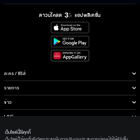
ดาวน์โหลด
แอปพลิเคชั่น
ละคร / ซีรีส์
ละคร/ซีรีส์
รายการ
ซีรีส์นานาชาติ
รายการทั้งหมด
ข่าว
การ์ตูน & เกม
ข่าวทั้งหมด
LIVE
รายการข่าว
ทีวีออนไลน์
เกี่ยวกับเรา
เว็บไซต์นี้ใช้คุกกี้
ข่าวประชาสัมพันธ์
เว็บไซต์นี้ใช้คุกกี้เพื่อวัตถุประสงค์ในการปรับปรุงประสบการณ์ของผู้ใช้ให้ดียิ่งขึ้น