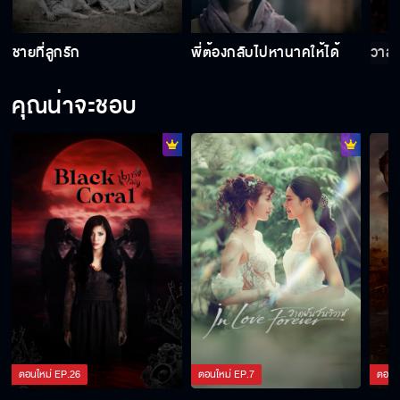
ชายที่ลูกรัก
พี่ต้องกลับไปหานาคให้ได้
วาสน
คุณน่าจะชอบ
ตอนใหม่
EP.
26
ตอนใหม่
EP.
7
ตอนใ