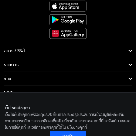
ละคร / ซีรีส์
ละคร/ซีรีส์
รายการ
ซีรีส์นานาชาติ
รายการทั้งหมด
ข่าว
การ์ตูน & เกม
ข่าวทั้งหมด
LIVE
รายการข่าว
ทีวีออนไลน์
เกี่ยวกับเรา
เว็บไซต์นี้ใช้คุกกี้
ข่าวประชาสัมพันธ์
เว็บไซต์นี้ใช้คุกกี้เพื่อวัตถุประสงค์ในการปรับปรุงประสบการณ์ของผู้ใช้ให้ดียิ่งขึ้น
BEC World
ติดตามเราได้ที่
ท่านสามารถศึกษารายละเอียดเพิ่มเติมเกี่ยวกับประเภทของคุกกี้ที่เราจัดเก็บ เหตุผล
ในการใช้คุกกี้ และวิธีการตั้งค่าคุกกี้ได้ใน
นโยบายคุกกี้
รู้จักเรา
© 2020 Bangkok Entertainment Co.,Ltd. All Rights Reserved.