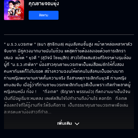
คุณชายจอมยุ่ง
ติดตาม
” ม.ร.ว.บวรเทพ ” (ธนา สุทธิกมล) หนุ่มสังคมชั้นสูง หน้าตาหล่อเหลาหาตัว
จับยาก มีคู่ควงมากมายนับไม่ถ้วน แต่สุดท้ายต้องลงเอยด้วยการเลิกรา
เสมอ  แม้แต่ ” ยุวดี ” (สุวัจนี ไชยมุสิก) สาวไฮโซแสนสวยที่ใครๆต่างรุมล้อม 
ผู้ที่ “ม.ร.ว.เทพิตา” น้องสาวคุณชายบวรเทพเป็นแม่สื่อแม่ชักให้ทั้งสอง
คบหากันแต่ก็ไปไม่รอด สร้างความฉงนให้แก่คนในสังคมเป็นอย่างมาก  
ท่านหญิงพยายามคาดคั้นความจริง ถึงสาเหตุการเลิกกับยุวดี ท่านหญิง
แทบลมจับ เมื่อรู้ว่าที่ท่านชายบวรเทพเลิกกับยุวดีเป็นเพราะเกิดทำพลาดผู้
หญิงคนหนึ่ง ท้อง !     “กิ่งเกด”  (ธิญาดา พรรณบัว) ที่ตกงานมาเป็นปีจน
เงินที่มีอยู่เริ่มจะหมดลง เลยตัดสินใจไปทำงานถึงบ้านไร่ ดอกรัก   กิ่งเกด
ต้องตกใจที่ได้รู้งานที่จะได้รับคือการ  เป็นภรรยาคุณชายบวรเทพเพื่อเล่น
ละครตบตาน้องสาวที่กำล
... 
เพิ่มเติม 