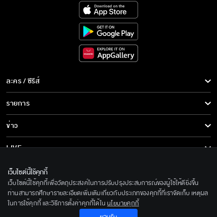
ละคร / ซีรีส์
ละคร/ซีรีส์
รายการ
ซีรีส์นานาชาติ
รายการทั้งหมด
ข่าว
การ์ตูน & เกม
ข่าวทั้งหมด
LIVE
รายการข่าว
ทีวีออนไลน์
เกี่ยวกับเรา
เว็บไซต์นี้ใช้คุกกี้
ข่าวประชาสัมพันธ์
เว็บไซต์นี้ใช้คุกกี้เพื่อวัตถุประสงค์ในการปรับปรุงประสบการณ์ของผู้ใช้ให้ดียิ่งขึ้น
BEC World
ติดตามเราได้ที่
ท่านสามารถศึกษารายละเอียดเพิ่มเติมเกี่ยวกับประเภทของคุกกี้ที่เราจัดเก็บ เหตุผล
ในการใช้คุกกี้ และวิธีการตั้งค่าคุกกี้ได้ใน
นโยบายคุกกี้
รู้จักเรา
© 2020 Bangkok Entertainment Co.,Ltd. All Rights Reserved.