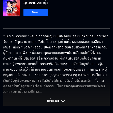
คุณชายจอมยุ่ง
ติดตาม
คุณชายจอมยุ่ง EP.6
” ม.ร.ว.บวรเทพ ” (ธนา สุทธิกมล) หนุ่มสังคมชั้นสูง หน้าตาหล่อเหลาหาตัว
คุณชายจอมยุ่ง EP.7
จับยาก มีคู่ควงมากมายนับไม่ถ้วน แต่สุดท้ายต้องลงเอยด้วยการเลิกรา
เสมอ  แม้แต่ ” ยุวดี ” (สุวัจนี ไชยมุสิก) สาวไฮโซแสนสวยที่ใครๆต่างรุมล้อม 
ผู้ที่ “ม.ร.ว.เทพิตา” น้องสาวคุณชายบวรเทพเป็นแม่สื่อแม่ชักให้ทั้งสอง
คบหากันแต่ก็ไปไม่รอด สร้างความฉงนให้แก่คนในสังคมเป็นอย่างมาก  
คุณชายจอมยุ่ง EP.8
ท่านหญิงพยายามคาดคั้นความจริง ถึงสาเหตุการเลิกกับยุวดี ท่านหญิง
แทบลมจับ เมื่อรู้ว่าที่ท่านชายบวรเทพเลิกกับยุวดีเป็นเพราะเกิดทำพลาดผู้
หญิงคนหนึ่ง ท้อง !     “กิ่งเกด”  (ธิญาดา พรรณบัว) ที่ตกงานมาเป็นปีจน
เงินที่มีอยู่เริ่มจะหมดลง เลยตัดสินใจไปทำงานถึงบ้านไร่ ดอกรัก   กิ่งเกด
คุณชายจอมยุ่ง EP.9
ต้องตกใจที่ได้รู้งานที่จะได้รับคือการ  เป็นภรรยาคุณชายบวรเทพเพื่อเล่น
ละครตบตาน้องสาวที่กำล
... 
เพิ่มเติม 
คุณชายจอมยุ่ง EP.10