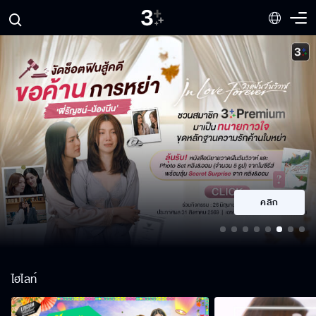
คลิก
ไฮไลท์