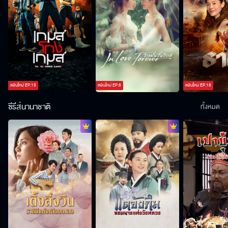
ตอนใหม่
EP.
15
ตอนใหม่
EP.
8
ตอนใหม่
EP.
18
ซีรีส์นานาชาติ
ทั้งหมด