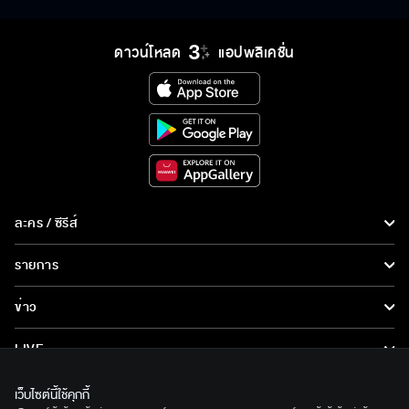
ดาวน์โหลด
แอปพลิเคชั่น
ละคร / ซีรีส์
ละคร/ซีรีส์
รายการ
ซีรีส์นานาชาติ
รายการทั้งหมด
ข่าว
การ์ตูน & เกม
ข่าวทั้งหมด
LIVE
รายการข่าว
ทีวีออนไลน์
เกี่ยวกับเรา
เว็บไซต์นี้ใช้คุกกี้