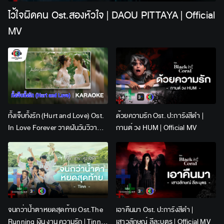
ไว้ใจผิดคน Ost.สองหัวใจ | DAOU PITTAYA | Official
MV
ทั้งเจ็บทั้งรัก (Hurt and Love) Ost.
ด้วยความรัก Ost. ปะการังสีดำ |
In Love Forever วาดฝันวันวิวาห์ |
กานต์ วง HUM | Official MV
Lingling Kwong x Orm
Kornnaphat | Official Karaoke
จนกว่าน้ำตาหยดสุดท้าย Ost.The
เอาคืนมา Ost. ปะการังสีดำ |
Running เงิน งาน ความรัก | Tinn |
เสาวลักษณ์ ลีละบุตร | Official MV