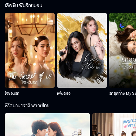
เลิฟซีน ฟินจิกหมอน
ใจซ่อนรัก
เพียงเธอ
รักสุดท้าย My S
ซีรีส์นานาชาติ พากย์ไทย