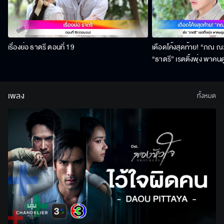
เรื่องย่อ ธาตรี ตอนที่ 19
เดือดโค้งสุดท้าย! “ภณ ณวั
“ธาตรี” เรตติ้งพุ่ง พาคนด
สิงหาคมนี้ !
เพลง
ทั้งหมด