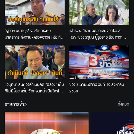
“ผู้ว่าฯ นนทบุรี” จ่อสั่งยกระดับ
เฝ้าระวัง ‘โรคปอดอักเสบจากไวรัส
มาตรการ ตั้งด่าน-ตรวจอาวุธ หลังเกิด
RSV’ ช่วงฤดูฝน ผู้สูงอายุเสี่ยงภาวะ
เหตุยิงซ้ำซาก
แทรกซ้อนรุนแรง
“อนุทิน” ลั่นต้องดำเนินคดี “ฉลอง” เต็ม
ช่อง 3 ตามติดข่าว วันที่ 10 สิงหาคม
ที่ไม่มีข้อยกเว้น ซัดก่อนหน้าเป็นใครไม่
2569
สน ปัจจุบันเป็นฆาตกร
รายการข่าว
ทั้งหมด