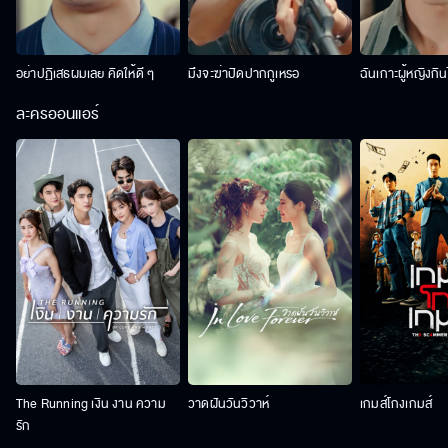
อย่าปฏิเสธผมเลย คิดให้ดี ๆ
มึงจะฆ่าปิดปากกูเหรอ
ฉันเกาะผู้หญิงกิน
ละครออนแอร์
The Running เงิน งาน ความ
วาดฝันวันวิวาห์
เกมส์โกงเกมส์
รัก