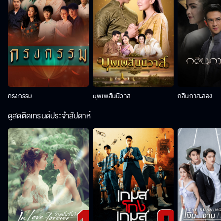
กรงกรรม
บุพเพสันนิวาส
กลิ่นกาสะลอง
ดูสดติดเทรนด์ประจำสัปดาห์