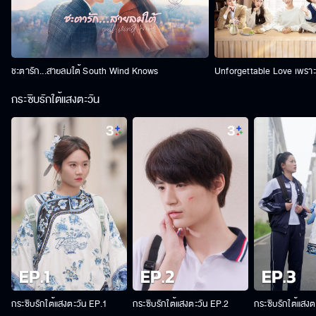
ชะตารัก...สายลมใต้ South Wind Knows
Unforgettable Love เพราะร
กระซิบรักใต้แสงตะวัน
กระซิบรักใต้แสงตะวัน EP.1
กระซิบรักใต้แสงตะวัน EP.2
กระซิบรักใต้แสงต