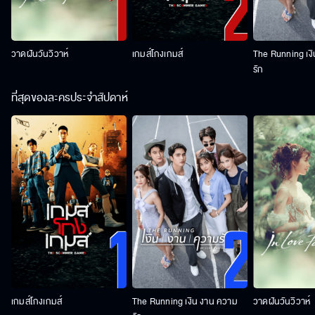
วาดฝันวันวิวาห์
เกมส์โกงเกมส์
The Running เง
รัก
ที่สุดของละครประจำสัปดาห์
เกมส์โกงเกมส์
The Running เงิน งาน ความ
วาดฝันวันวิวาห์