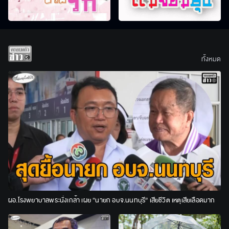
ทั้งหมด
ผอ.โรงพยาบาลพระนั่งเกล้า เผย “นายก อบจ.นนทบุรี” เสียชีวิต เหตุเสียเลือดมาก