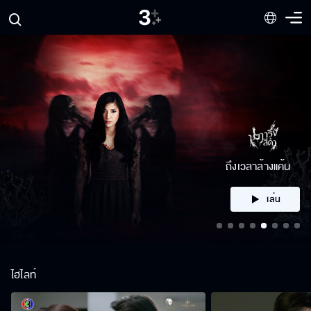
คลิก
ไฮไลท์