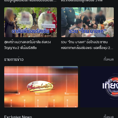
เป็นชู้ครูสอนขับรถ ขโมยเงินปรนเปรอ
ตร.เกษียณไม่ใช่ลูกพี่ป๋อง 5 ศพ
ลั่นไม่ให้อภัย เอาเรื่องถึงที่สุด
สุดเศร้า แม่วางดอกไม้อาลัย ส่งดวง
รวบ “โทน บางแค” ฉ้อโกงประชาชน
วิญญาณ 2 พี่น้องรัสเซีย
หลอกขายกล้องส่องพระ ยอดซื้อพุ่ง 20
ล้าน
รายการข่าว
ทั้งหมด
Exclusive News
ทั้งหมด