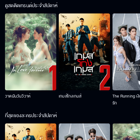
ดูสดติดเทรนด์ประจำสัปดาห์
วาดฝันวันวิวาห์
เกมส์โกงเกมส์
The Running เง
รัก
ที่สุดของละครประจำสัปดาห์