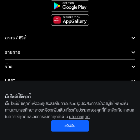
ละคร / ซีรีส์
ละคร/ซีรีส์
รายการ
ซีรีส์นานาชาติ
รายการทั้งหมด
ข่าว
การ์ตูน & เกม
ข่าวทั้งหมด
LIVE
รายการข่าว
ทีวีออนไลน์
เกี่ยวกับเรา
เว็บไซต์นี้ใช้คุกกี้
ข่าวประชาสัมพันธ์
เว็บไซต์นี้ใช้คุกกี้เพื่อวัตถุประสงค์ในการปรับปรุงประสบการณ์ของผู้ใช้ให้ดียิ่งขึ้น
BEC World
ติดตามเราได้ที่
ท่านสามารถศึกษารายละเอียดเพิ่มเติมเกี่ยวกับประเภทของคุกกี้ที่เราจัดเก็บ เหตุผล
ในการใช้คุกกี้ และวิธีการตั้งค่าคุกกี้ได้ใน
นโยบายคุกกี้
รู้จักเรา
© 2020 Bangkok Entertainment Co.,Ltd. All Rights Reserved.
ยอมรับ
นโยบายด้านลิขสิทธิ์
Powered by BECi Corporation Ltd.