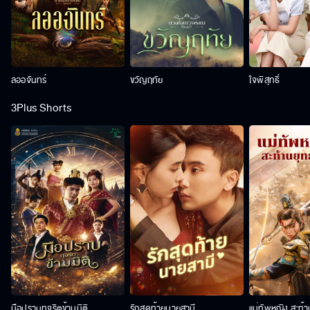
ลออจันทร์
ขวัญฤทัย
ใจพิสุทธิ์
3Plus Shorts
มือปราบทุจริตข้ามมิติ
รักสุดท้ายนายสามี
แม่ทัพหญิง สะท้