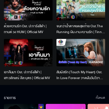
ด้วยความรัก Ost. ปะการังสีดำ |
จนกว่าน้ำตาหยดสุดท้าย Ost.The
กานต์ วง HUM | Official MV
Running เงิน งาน ความรัก | Tinn |
Official MV
เอาคืนมา Ost. ปะการังสีดำ |
สัมผัสรัก (Touch My Heart) Ost.
เสาวลักษณ์ ลีละบุตร | Official MV
In Love Forever วาดฝันวันวิวาห์ |
BOWKYLION | Official Karaoke
รายการ
ทั้งหมด