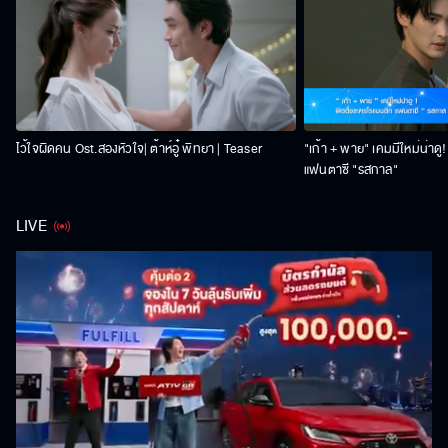
ไว้ใจผิดคน Ost.สองหัวใจ| ต้าห์อู๋ พิทยา | Teaser
"เก้า + พาย" เคมมีใหม่น่าดู
แฟนตาซี "รสกาล"
LIVE