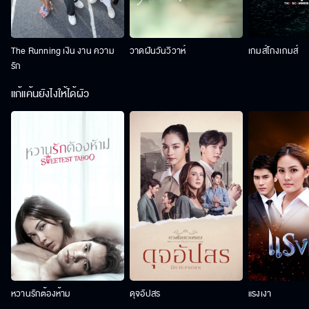
The Running เงิน งาน ความ
วาดฝันวันวิวาห์
เกมส์โกงเกมส์
รัก
แก้แค้นยังไงให้ได้ผัว
หวานรักต้องห้าม
ดุจอัปสร
แรงเงา