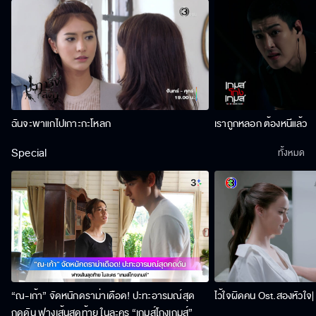
ฉันจะพาแกไปเกาะกะโหลก
เราถูกหลอก ต้องหนีแล้ว
Special
ทั้งหมด
“ณ-เก้า” จัดหนักดราม่าเดือด! ปะทะอารมณ์สุด
ไว้ใจผิดคน Ost.สองหัวใจ| 
กดดัน ฟางเส้นสุดท้าย ในละคร “เกมส์โกงเกมส์”