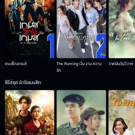
เกมส์โกงเกมส์
The Running เงิน งาน ความ
วาดฝันวันวิวาห์
รัก
ซีรีส์ชุด รักโรแมนติก