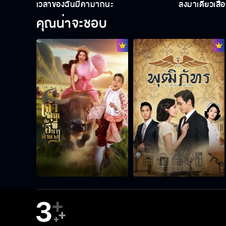
เวลาของฉันมีค่ามากนะ
ลงมาเดี๋ยวเส
คุณน่าจะชอบ