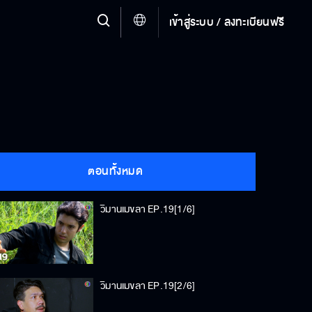
เข้าสู่ระบบ / ลงทะเบียนฟรี
ตอนทั้งหมด
วิมานเมขลา EP.19[1/6]
วิมานเมขลา EP.19[2/6]