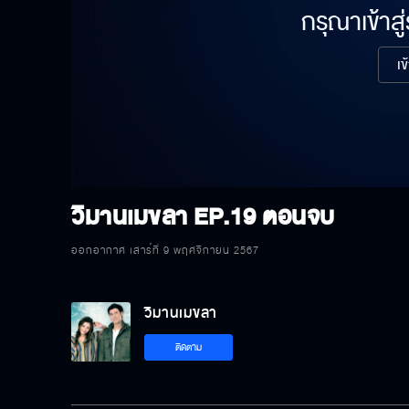
กรุณาเข้าสู
เข
วิมานเมขลา
EP.19 ตอนจบ
ออกอากาศ เสาร์ที่ 9 พฤศจิกายน 2567
วิมานเมขลา
ติดตาม