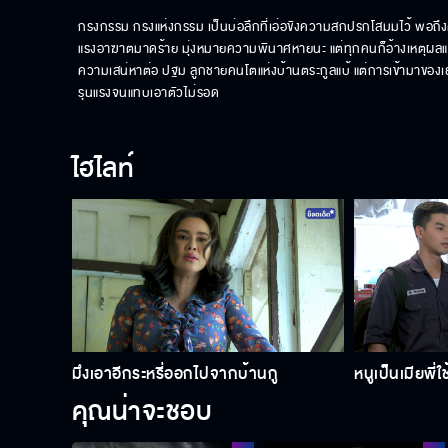
กรงกรรม กรงแห่งกรรม เป็นบ่อลึกที่เอ่อขังความสกปรกโสมมไว้ พอถึงค
แรงอาฆาตมาดร้าย มุ่งหมายความพินาศหายนะ แต่ทุกคนก็อ้างเหตุผลและค
ความเสน่หาต่อ ปฐม ลูกชายคนโตแห่งบ้านตระกูลแบ้ แต่การเข้ามาของ
รุนแรงจนแทบเอาตัวไม่รอด
ไฮไลท์
มึงเอาอีกระหรี่ออกไปจากบ้านกู
หนูเป็นเมียพี่ใช
คุณน่าจะชอบ