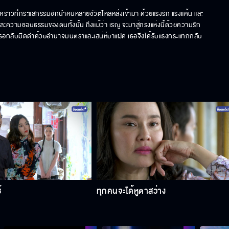
ราวที่กระแสกรรมชักนำคนหลายชีวิตไหลหลั่งเข้ามา ด้วยแรงรัก แรงแค้น และ
วามชอบธรรมของตนทั้งนั้น ถึงแม้ว่า เรณู จะมาสู่กรงแห่งนี้ด้วยความรัก
เธอกลับมืดดำด้วยอำนาจมนตราและเสน่ห์ยาแฝด เธอจึงได้รับแรงกระแทกกลับ
้
ทุกคนจะได้หูตาสว่าง