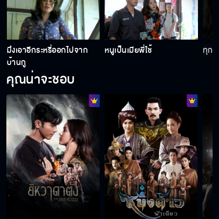
มึงเอาอีกระหรี่ออกไปจาก
หนูเป็นเมียพี่ใช้
ทุกค
บ้านกู
คุณน่าจะชอบ