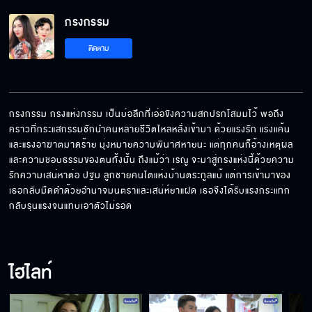
กรงกรรม
ติดตาม
กรงกรรม กรงแห่งกรรม เป็นบ่อลึกที่เอ่อขังความสกปรกโสมมไว้ พอถึง
คราวที่กระแสกรรมชักนำคนหลายชีวิตไหลหลั่งเข้ามา ด้วยแรงรัก แรงแค้น 
และแรงอาฆาตมาดร้าย มุ่งหมายความพินาศหายนะ แต่ทุกคนก็อ้างเหตุผล
และความชอบธรรมของตนทั้งนั้น ถึงแม้ว่า เรณู จะมาสู่กรงแห่งนี้ด้วยความ
รักความเสน่หาต่อ ปฐม ลูกชายคนโตแห่งบ้านตระกูลแบ้ แต่การเข้ามาของ
เธอกลับมืดดำด้วยอำนาจมนตราและเสน่ห์ยาแฝด เธอจึงได้รับแรงกระแทก
กลับรุนแรงจนแทบเอาตัวไม่รอด
ไฮไลท์