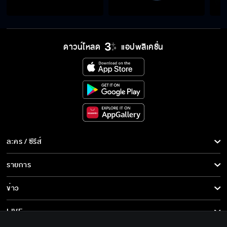
ดาวน์โหลด
แอปพลิเคชั่น
ละคร / ซีรีส์
ละคร/ซีรีส์
รายการ
ซีรีส์นานาชาติ
รายการทั้งหมด
ข่าว
การ์ตูน & เกม
ข่าวทั้งหมด
LIVE
รายการข่าว
ทีวีออนไลน์