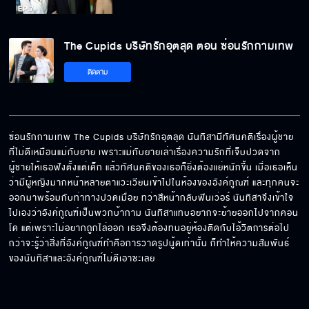
The Cupids บริษัทรักอุตลุด ตอน ซ่อนรัก
กามเทพ EP.7[5/6]
The Cupids บริษัทรักอุตลุด ตอน ซ่อนรักกามเทพ
ติดตาม
The Cupids บริษัทรักอุตลุด ตอน ซ่อนรัก
กามเทพ EP.7[6/6]
ซ่อนรักกามเทพ The Cupids บริษัทรักอุตลุด นันทิสามีทัศนคติเรื่องผู้ชาย
ที่ไม่ดีเหมือนแม่กับยาย เพราะแม่กับยายเล่าเรื่องความรักที่เจ็บปวดจาก
ผู้ชายให้เธอฟังตั้งแต่เด็ก แล้วทัศนคติของเธอก็ยิ่งต้องแย่หนักขึ้น เมื่อเธอเห็น
ว่ามีผู้หญิงมากหน้าหลายตาแวะเวียนเข้าไปในห้องของอังค์กูณฑ์ และทุกคนจะ
ออกมาพร้อมกับท่าทางปวดเมื่อย ทว่าสีหน้ากลับฟินเว่อร์ นันทิสาจึงเข้าใจ
ไปเองว่าอังค์กูณฑ์เป็นพวกบ้ากาม นันทิสาแทบอยากจะย้ายออกไปจากคอน
โด แต่เพราะไม่อยากถูกไล่ออก เธอจึงต้องทนอยู่ห้องติดกับไอ้วิตถารต่อไป 
กว่าจะรู้ว่าสิ่งที่อังค์กูณฑ์ทำคือการวาดรูปนู้ดเท่านั้น ก็ทำให้ความสัมพันธ์
ของนันทิสาและอังค์กูณฑ์ไม่ดีเอาซะเลย