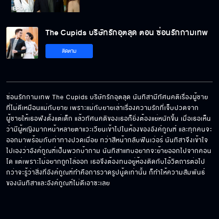
The Cupids บริษัทรักอุตลุด ตอน ซ่อนรัก
The Cupids บริษัทรักอุตลุด ตอน ซ่อนรักกามเทพ
กามเทพ EP.7[5/6]
ติดตาม
The Cupids บริษัทรักอุตลุด ตอน ซ่อนรัก
กามเทพ EP.7[6/6]
ซ่อนรักกามเทพ The Cupids บริษัทรักอุตลุด นันทิสามีทัศนคติเรื่องผู้ชาย
ที่ไม่ดีเหมือนแม่กับยาย เพราะแม่กับยายเล่าเรื่องความรักที่เจ็บปวดจาก
ผู้ชายให้เธอฟังตั้งแต่เด็ก แล้วทัศนคติของเธอก็ยิ่งต้องแย่หนักขึ้น เมื่อเธอเห็น
ว่ามีผู้หญิงมากหน้าหลายตาแวะเวียนเข้าไปในห้องของอังค์กูณฑ์ และทุกคนจะ
ออกมาพร้อมกับท่าทางปวดเมื่อย ทว่าสีหน้ากลับฟินเว่อร์ นันทิสาจึงเข้าใจ
ไปเองว่าอังค์กูณฑ์เป็นพวกบ้ากาม นันทิสาแทบอยากจะย้ายออกไปจากคอน
โด แต่เพราะไม่อยากถูกไล่ออก เธอจึงต้องทนอยู่ห้องติดกับไอ้วิตถารต่อไป 
กว่าจะรู้ว่าสิ่งที่อังค์กูณฑ์ทำคือการวาดรูปนู้ดเท่านั้น ก็ทำให้ความสัมพันธ์
ของนันทิสาและอังค์กูณฑ์ไม่ดีเอาซะเลย