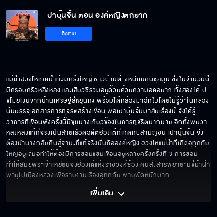
เปาบุ้นจิ้น ตอน องค์หญิงตกยาก EP.5
เปาบุ้นจิ้น ตอน องค์หญิงตกยาก
ติดตาม
เปาบุ้นจิ้น ตอน องค์หญิงตกยาก EP.6
แม่น้ำฮวงโหเกิดน้ำท่วมครั้งใหญ่ ชาวบ้านต่างหนีภัยกันชุลมุน ซึ่งในจำนวนนี้
มีครอบครัวหลิงหลง และเสี่ยวชิรวมอยู่ด้วยด้วยความอดอยาก ทั้งสองได้ไป
ขโมยเงินจากบ้านเศรษฐีสี่หยุนถัง พร้อมได้กล่องมาอีกใบโดยไม่รู้ว่าในกล่อง
นั้นบรรจุเอกสารการทุจริตสร้างเขื่อน พอเปาบุ้นจิ้นมาสืบเรื่องนี้ จึงได้รู้
ว่าการที่เขื่อนพังครั้งนี้มีขุนนางเกี่ยวข้องในการทุจริตมากมาย อีกทั้งพบว่า
หลิงหลงแท้ที่จริงเป็นสายเลือดอดีตฮ่องเต้ที่เกิดกับสามัญชน เปาบุ้นจิ้น จึง
ต้องนำนางกลับคืนสู่ฐานะที่แท้จริงนั่นคือองค์หญิง ฮวงโหแม่น้ำที่เกิดอุทุกภัย
ใหญ่อยู่เสมอทำให้ต้องมีการซ่อมแซมเขื่อนอยู่หลายครั้งครั้งที่ 3 การซ่อม
ทำให้สมัยพระเจ้าเหยียนจงฮ่องเต้แห่งราชวงศ์ซ้อง คนส่งสารพยายามขี่ม้าฝ่า
พายุไปเมืองหลวงเพื่อรายงานเรื่องอุทกภัย พายุพัดหนักมาก
... 
เพิ่มเติม 