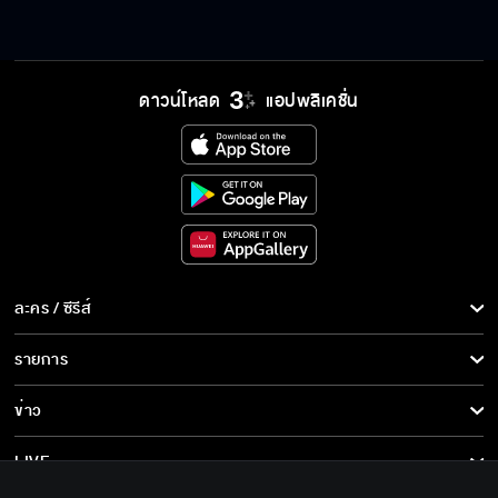
ดาวน์โหลด
แอปพลิเคชั่น
ละคร / ซีรีส์
ละคร/ซีรีส์
รายการ
ซีรีส์นานาชาติ
รายการทั้งหมด
ข่าว
การ์ตูน & เกม
ข่าวทั้งหมด
LIVE
รายการข่าว
ทีวีออนไลน์