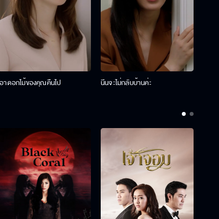
เอาดอกไม้ของคุณคืนไป
นีนจะไม่กลับบ้านค่ะ
นินท