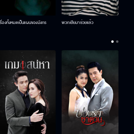
เรื่องทั้งหมดเป็นแผนของมังกร
พวกเฮียมาช่วยแล้ว
ที่ป๊า