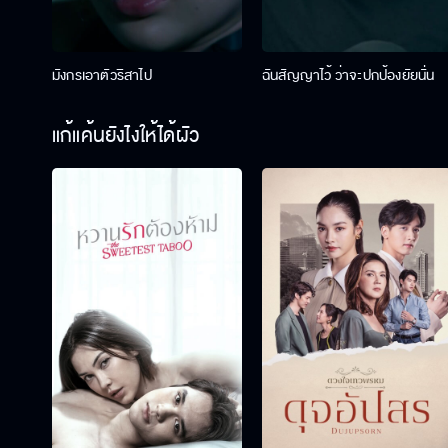
มังกรเอาตัวริสาไป
ฉันสัญญาไว้ ว่าจะปกป้องยัยนั่น
แก้แค้นยังไงให้ได้ผัว