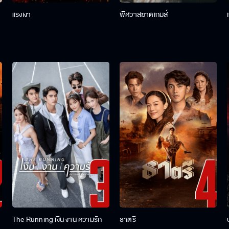
แรงเงา
พิศวาสฆาตเกมส์
The Running เงิน งาน ความรัก
ธาตรี