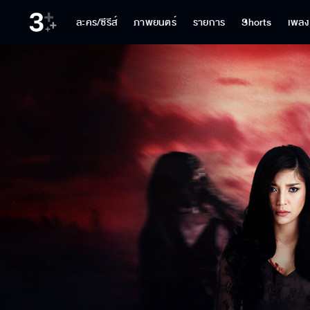
ละคร/ซีรีส์
ภาพยนตร์
รายการ
Shorts
เพลง