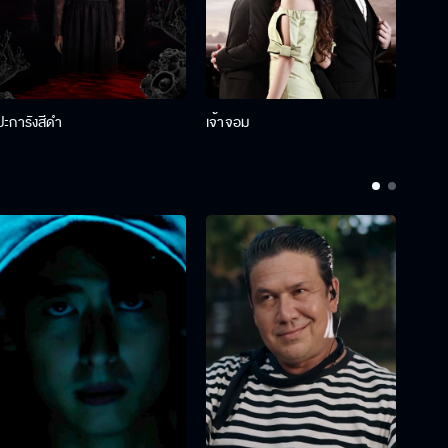
ปะการังสีดำ
เจ้าจอม
รักกั