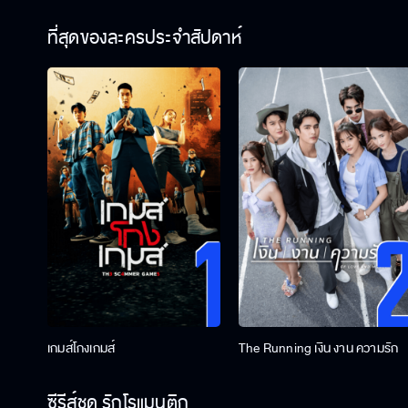
ที่สุดของละครประจำสัปดาห์
เกมส์โกงเกมส์
The Running เงิน งาน ความรัก
ซีรีส์ชุด รักโรแมนติก