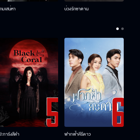
เกมเสน่หา
บ่วงรักซาตาน
บ่วงห
ปะการังสีดำ
ฟากฟ้าคีรีดาว
พ่อคร