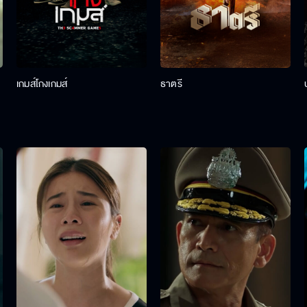
เกมส์โกงเกมส์
ธาตรี