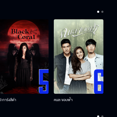
ปะการังสีดำ
คนละขอบฟ้า
ผู้กอ