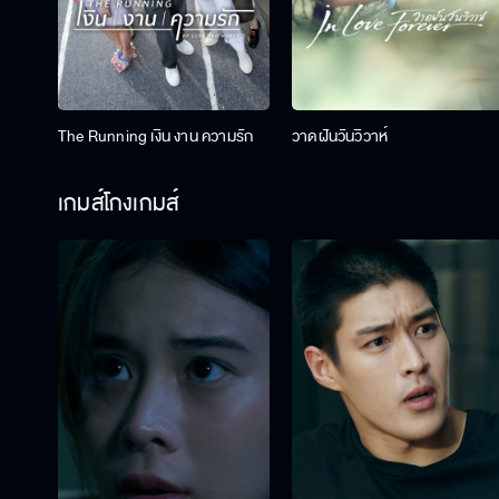
The Running เงิน งาน ความรัก
วาดฝันวันวิวาห์
เกมส์โกงเกมส์