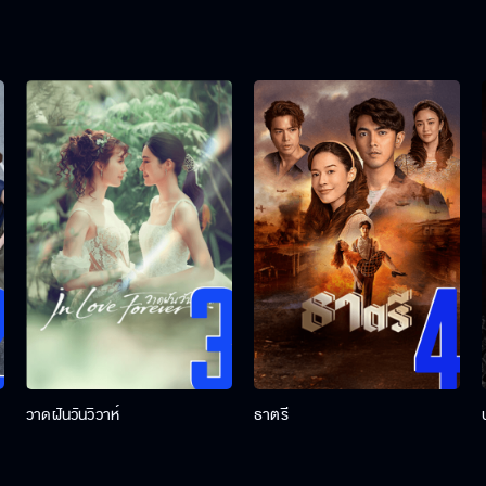
วาดฝันวันวิวาห์
ธาตรี