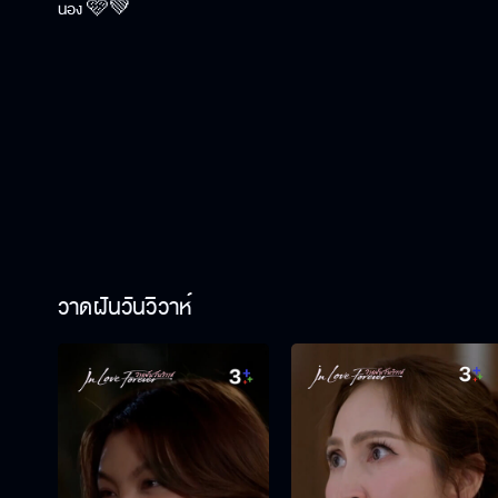
น้อง 🩷💚
วาดฝันวันวิวาห์