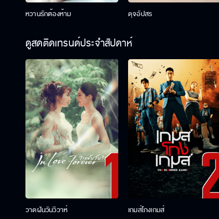
หวานรักต้องห้าม
ดุจอัปสร
ดูสดติดเทรนด์ประจำสัปดาห์
วาดฝันวันวิวาห์
เกมส์โกงเกมส์