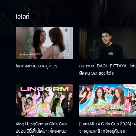
ไฮไลท์
โชคดีจังที่น้องนีนอยู่ข้างๆ
สัมภาษณ์ DAOU PITTAYA | ไว้ใ
ผิดคน Ost.สองหัวใจ
Vlog l LingOrm at Girls Cup
[LenaMiu X Girls Cup 2026] ถึ
2026 ปีนี้พี่ไม่ได้มาแค่สองคนนะ
จะอยู่คนละสี แต่ใจอยู่กับเธอ