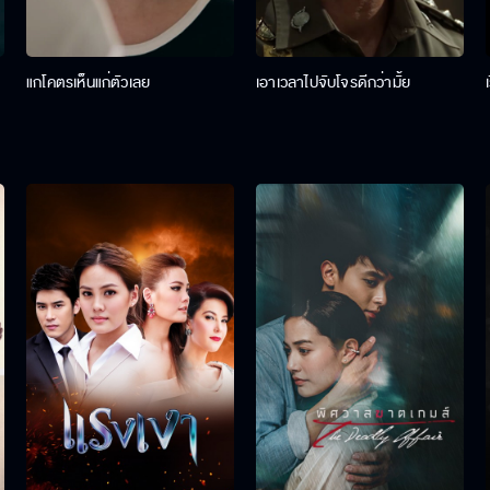
แกโคตรเห็นแก่ตัวเลย
เอาเวลาไปจับโจรดีกว่ามั้ย