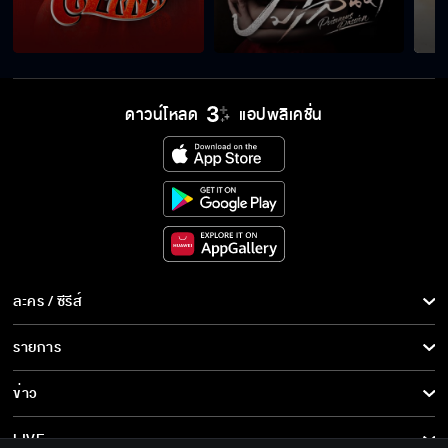
ดาวน์โหลด
แอปพลิเคชั่น
ละคร / ซีรีส์
ละคร/ซีรีส์
รายการ
ซีรีส์นานาชาติ
รายการทั้งหมด
ข่าว
การ์ตูน & เกม
ข่าวทั้งหมด
LIVE