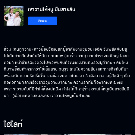
เขาวานให้หนูเป็นสายลับ EP.21[5/6]
เขาวานให้หนูเป็นสายลับ
ติดตาม
เขาวานให้หนูเป็นสายลับ EP.21[6/6]
ส้วม (คนถูกวาน) สาวน้อยชื่อแปลกผู้อาศัยย่านชุมชนแออัด จับพลัดจับผลู
ไปเป็นสายลับจำเป็นให้กับ ทวนเทพ (คนจ้างวาน) นายตำรวจยศใหญ่ปลอม
ตัวมา หนำซ้ำเธอยังต้องไปพัวพันจนถึงขั้นแต่งงานกับรองผู้กำกับฯ คนใหม่
ที่มาพร้อมคำครหาว่าใช้เส้นสาย ดนุรุจ (คนในความลับ) และภารกิจลับที่มา
พร้อมกับความรักเริ่มขึ้น และต้องจบภายในเวลา 3 เดือน ความรู้สึกดี ๆ เริ่ม
ก่อตัวท่ามกลางเรื่องราววุ่นวายมากมาย ความรักที่มีก็อยากเปิดเผยแต่
เพราะความลับที่มีทำให้ต้องปกปิด ทำไงได้ก็เขา(จ้าง)วานให้หนูเป็นสายลับนี่
นา…(เฮ้อ) ติดตามชมละคร เขาวานให้หนูเป็นสายลับ
ไฮไลท์