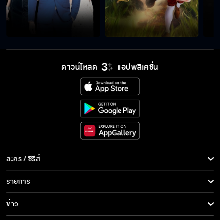
ถ้าอยากเป็นเชียร์ลีดเดอร์ ก็เอาโกโก้ราดหัวตัวเอง
ซะ
เราจะไม่ทิ้งกัน!
ดาวน์โหลด
แอปพลิเคชั่น
โลกหมุนรอบเธอ คืนนี้เสนอตอนแรก
"โลกหมุนรอบเธอ" เริ่มตอนแรก 22 ก.ค.นี้
ละคร / ซีรีส์
ละคร/ซีรีส์
รายการ
ซีรีส์นานาชาติ
"โลกหมุนรอบเธอ" (Never Enough) เริ่ม 22
รายการทั้งหมด
ข่าว
ก.ค.นี้
การ์ตูน & เกม
ข่าวทั้งหมด