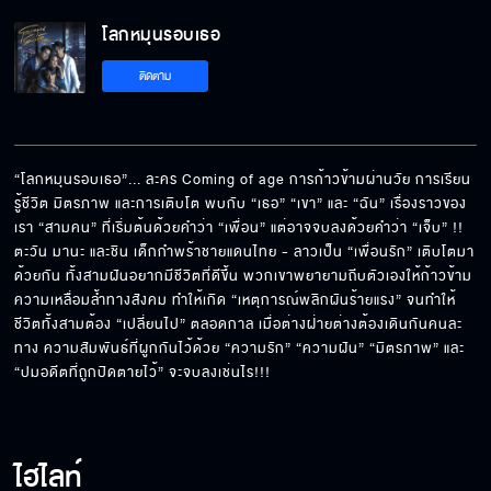
โลกหมุนรอบเธอ
เราจะทำให้ตะวันภูมิใจ
ติดตาม
ความฝันของตะวันเป็นจริงแล้วนะ
“โลกหมุนรอบเธอ”... ละคร Coming of age การก้าวข้ามผ่านวัย การเรียน
รู้ชีวิต มิตรภาพ และการเติบโต พบกับ “เธอ” “เขา” และ “ฉัน” เรื่องราวของ
เรา “สามคน” ที่เริ่มต้นด้วยคำว่า “เพื่อน” แต่อาจจบลงด้วยคำว่า “เจ็บ” !! 
นักข่าวภาคสนามคนใหม่
ตะวัน มานะ และชิน เด็กกำพร้าชายแดนไทย - ลาวเป็น “เพื่อนรัก” เติบโตมา
ด้วยกัน ทั้งสามฝันอยากมีชีวิตที่ดีขึ้น พวกเขาพยายามถีบตัวเองให้ก้าวข้าม
ความเหลื่อมล้ำทางสังคม ทำให้เกิด “เหตุการณ์พลิกผันร้ายแรง” จนทำให้
ชีวิตทั้งสามต้อง “เปลี่ยนไป” ตลอดกาล เมื่อต่างฝ่ายต่างต้องเดินกันคนละ
ทาง ความสัมพันธ์ที่ผูกกันไว้ด้วย “ความรัก” “ความฝัน” “มิตรภาพ” และ 
ตะวันดีใจที่เรา 3 คนได้กลับมาเจอกันพร้อมหน้า
“ปมอดีตที่ถูกปิดตายไว้” จะจบลงเช่นไร!!!
แกตัวทำเงินให้ฉัน
ไฮไลท์