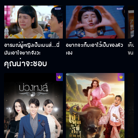
เราจะทำตามความฝันไปกับตะวันนะ
โกรธไม่หลงหรอก
อารมณ์ผู้หญิงเป็นเมนส์…นี่
อยากจะเก็บเอาไว้เป็นของตัว
เห็น
มันเอาใจยากจังวะ
เอง
ขนม
คุณน่าจะชอบ
ไม่ว่าตะวันจะอยู่ที่ไหน เราก็จะอยู่ที่นั่น
อย่าให้อะไรมาเปลี่ยนแปลงตัวตนตะวัน
นะกับชิน ควรจะรักเราแบบเพื่อนไม่ใช่เหรอ?