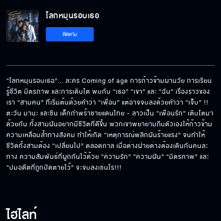
โลกหมุนรอบเธอ
ถ้าอยากเป็นเชียร์ลีดเดอร์ ก็เอาโกโก้ราดหัวตัวเอง
ติดตาม
ซะ
เราจะไม่ทิ้งกัน!
“โลกหมุนรอบเธอ”... ละคร Coming of age การก้าวข้ามผ่านวัย การเรียน
รู้ชีวิต มิตรภาพ และการเติบโต พบกับ “เธอ” “เขา” และ “ฉัน” เรื่องราวของ
เรา “สามคน” ที่เริ่มต้นด้วยคำว่า “เพื่อน” แต่อาจจบลงด้วยคำว่า “เจ็บ” !! 
โลกหมุนรอบเธอ คืนนี้เสนอตอนแรก
ตะวัน มานะ และชิน เด็กกำพร้าชายแดนไทย - ลาวเป็น “เพื่อนรัก” เติบโตมา
ด้วยกัน ทั้งสามฝันอยากมีชีวิตที่ดีขึ้น พวกเขาพยายามถีบตัวเองให้ก้าวข้าม
ความเหลื่อมล้ำทางสังคม ทำให้เกิด “เหตุการณ์พลิกผันร้ายแรง” จนทำให้
ชีวิตทั้งสามต้อง “เปลี่ยนไป” ตลอดกาล เมื่อต่างฝ่ายต่างต้องเดินกันคนละ
ทาง ความสัมพันธ์ที่ผูกกันไว้ด้วย “ความรัก” “ความฝัน” “มิตรภาพ” และ 
"โลกหมุนรอบเธอ" เริ่มตอนแรก 22 ก.ค.นี้
“ปมอดีตที่ถูกปิดตายไว้” จะจบลงเช่นไร!!!
"โลกหมุนรอบเธอ" (Never Enough) เริ่ม 22
ไฮไลท์
ก.ค.นี้