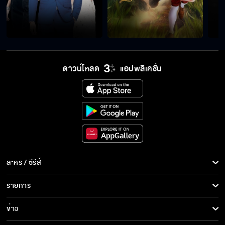
ดาวน์โหลด
แอปพลิเคชั่น
ละคร / ซีรีส์
ละคร/ซีรีส์
รายการ
ซีรีส์นานาชาติ
รายการทั้งหมด
ข่าว
การ์ตูน & เกม
ข่าวทั้งหมด