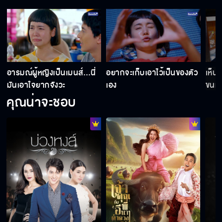
"โลกหมุนรอบเธอ" (Never Enough) เร็วๆ นี้
อารมณ์ผู้หญิงเป็นเมนส์…นี่
อยากจะเก็บเอาไว้เป็นของตัว
เห็น
มันเอาใจยากจังวะ
เอง
ขนม
คุณน่าจะชอบ