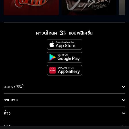
ดาวน์โหลด
แอปพลิเคชั่น
ละคร / ซีรีส์
ละคร/ซีรีส์
รายการ
ซีรีส์นานาชาติ
รายการทั้งหมด
ข่าว
การ์ตูน & เกม
ข่าวทั้งหมด
LIVE