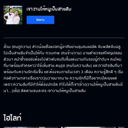
เขาวานให้หนูเป็นสายลับ
ติดตาม
ส้วม (คนถูกวาน) สาวน้อยชื่อแปลกผู้อาศัยย่านชุมชนแออัด จับพลัดจับผลู
ไปเป็นสายลับจำเป็นให้กับ ทวนเทพ (คนจ้างวาน) นายตำรวจยศใหญ่ปลอม
ตัวมา หนำซ้ำเธอยังต้องไปพัวพันจนถึงขั้นแต่งงานกับรองผู้กำกับฯ คนใหม่
ที่มาพร้อมคำครหาว่าใช้เส้นสาย ดนุรุจ (คนในความลับ) และภารกิจลับที่มา
พร้อมกับความรักเริ่มขึ้น และต้องจบภายในเวลา 3 เดือน ความรู้สึกดี ๆ เริ่ม
ก่อตัวท่ามกลางเรื่องราววุ่นวายมากมาย ความรักที่มีก็อยากเปิดเผยแต่
เพราะความลับที่มีทำให้ต้องปกปิด ทำไงได้ก็เขา(จ้าง)วานให้หนูเป็นสายลับนี่
นา…(เฮ้อ) ติดตามชมละคร เขาวานให้หนูเป็นสายลับ
ไฮไลท์