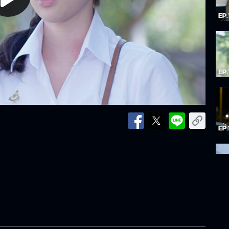
lay
ideo
]