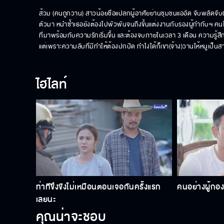
ส้วม (คนถูกวาน) สาวน้อยชื่อแปลกผู้อาศัยย่านชุมชนแออัด จับพลัด
ตัวมา หนำซ้ำเธอยังต้องไปพัวพันจนถึงขั้นแต่งงานกับรองผู้กำกับฯ คน
ที่มาพร้อมกับความรักเริ่มขึ้น และต้องจบภายในเวลา 3 เดือน ความรู้สึ
แต่เพราะความลับที่มีทำให้ต้องปกปิด ทำไงได้ก็เขา(จ้าง)วานให้หนูเป็
ไฮไลท์
ท่าทีขึงขังไม่เหมือนตอนเจอกันครั้งแรก
คนอย่างผู้กอง
เลยนะ
คุณน่าจะชอบ