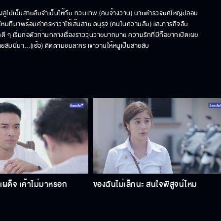
จับผลูไปเป็นสายลับจำเป็นให้กับ ทวนเทพ (คนจ้างวาน) นายตำรวจยศใหญ่ปลอม
ใหม่ที่มาพร้อมคำครหาว่าใช้เส้นสาย ดนุรุจ (คนในความลับ) และภารกิจลับ
กดี ๆ เริ่มก่อตัวท่ามกลางเรื่องราววุ่นวายมากมาย ความรักที่มีก็อยากเปิดเผย
นสายลับนี่นา…(เฮ้อ) ติดตามชมละคร เขาวานให้หนูเป็นสายลับ
เผด็จ เค้าไม่มาหรอก
ของฉันไม่เล็กนะ สนใจพิสูจน์ไหม