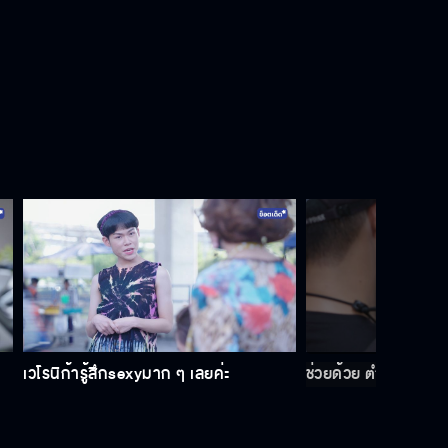
เวโรนิก้ารู้สึกsexyมาก ๆ เลยค่ะ
ช่วยด้วย ตำรวจจับ