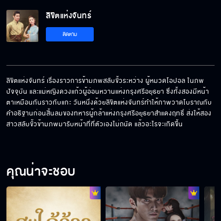
ลิขิตแห่งจันทร์
ติดตาม
ลิขิตแห่งจันทร์ เรื่องราวการข้ามภพสลับขั้วระหว่าง ผู้หมวดโอปอล ในภพ
ปัจจุบัน และแม่หญิงดวงแก้วผู้อ่อนหวานแห่งกรุงศรีอยุธยา ซึ่งทั้งสองมีหน้า
ตาเหมือนกันราวกับแกะ วันหนึ่งด้วยลิขิตแห่งจันทร์ทำให้ภาพวาดโบราณกับ
คำอธิฐานก่อนสิ้นลมของทหารผู้กล้าแห่งกรุงศรีอยุธยาสำแดงฤทธิ์ ส่งให้สอง
สาวสลับขั้วข้ามภพมารับหน้าที่ที่ตัวเองไม่ถนัด แล้วอะไรจะเกิดขึ้น
คุณน่าจะชอบ