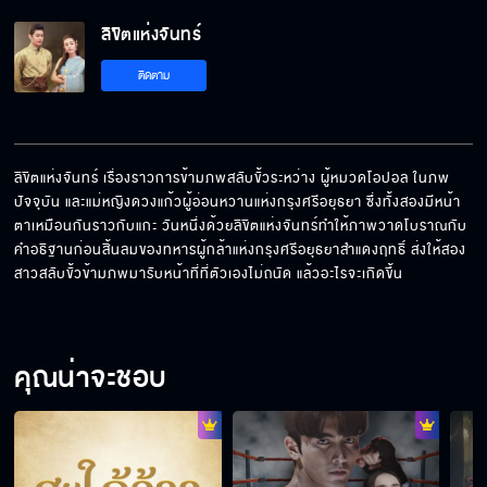
ลิขิตแห่งจันทร์ EP.16[5/6]
ลิขิตแห่งจันทร์
ติดตาม
ลิขิตแห่งจันทร์ EP.16[6/6]
ลิขิตแห่งจันทร์ เรื่องราวการข้ามภพสลับขั้วระหว่าง ผู้หมวดโอปอล ในภพ
ปัจจุบัน และแม่หญิงดวงแก้วผู้อ่อนหวานแห่งกรุงศรีอยุธยา ซึ่งทั้งสองมีหน้า
ตาเหมือนกันราวกับแกะ วันหนึ่งด้วยลิขิตแห่งจันทร์ทำให้ภาพวาดโบราณกับ
คำอธิฐานก่อนสิ้นลมของทหารผู้กล้าแห่งกรุงศรีอยุธยาสำแดงฤทธิ์ ส่งให้สอง
สาวสลับขั้วข้ามภพมารับหน้าที่ที่ตัวเองไม่ถนัด แล้วอะไรจะเกิดขึ้น
คุณน่าจะชอบ