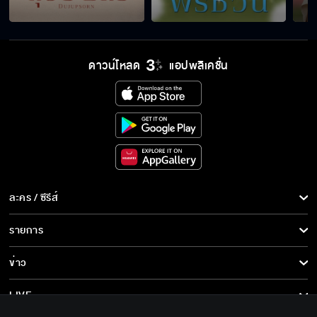
ดาวน์โหลด
แอปพลิเคชั่น
ละคร / ซีรีส์
ละคร/ซีรีส์
รายการ
ซีรีส์นานาชาติ
รายการทั้งหมด
ข่าว
การ์ตูน & เกม
ข่าวทั้งหมด
LIVE
รายการข่าว
ทีวีออนไลน์