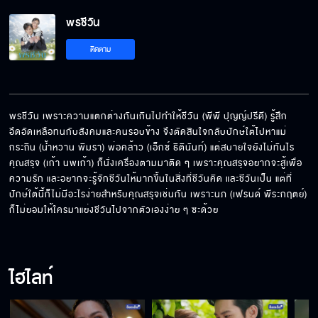
พรชีวัน EP.10[5/6]
พรชีวัน
ติดตาม
พรชีวัน EP.10[6/6]
พรชีวัน เพราะความแตกต่างกันเกินไปทำให้ชีวัน (พีพี ปุญญ์ปรีดี) รู้สึก
อึดอัดเหลือทนกับสังคมและคนรอบข้าง จึงตัดสินใจกลับปักษ์ใต้ไปหาแม่
กระถิน (น้ำหวาน พิมรา) พ่อคล้าว (เอ็กซ์ ธิตินันท์) แต่สบายใจยังไม่ทันไร
คุณสรุจ (เก้า นพเก้า) ก็นั่งเครื่องตามมาติด ๆ เพราะคุณสรุจอยากจะสู้เพื่อ
ความรัก และอยากจะรู้จักชีวันให้มากขึ้นในสิ่งที่ชีวันคิด และชีวันเป็น แต่ที่
ปักษ์ใต้นี้ก็ไม่มีอะไรง่ายสำหรับคุณสรุจเช่นกัน เพราะนภ (เฟรนด์ พีระกฤตย์) 
ก็ไม่ยอมให้ใครมาแย่งชีวันไปจากตัวเองง่าย ๆ ซะด้วย
ไฮไลท์