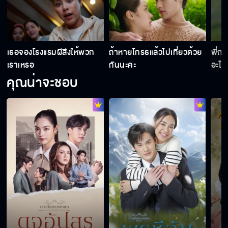
เธอจองโรงแรมผีสีงให้พวก
ถ้าหายโกรธแล้วไปเที่ยวด้วย
พี่ถ
เราเหรอ
กันนะคะ
อะไรอ
คุณน่าจะชอบ