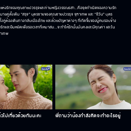
แห่งรักของคุณชายปวรรุจและท่านหญิงวรรณรสา...คือจุดกำเนิดของความรัก
ายคู่ดั้งเดิม “สรุจ” บุตรชายของคุณชายปวรรุจ จุฑาเทพ และ “ชีวัน” บุตร
ู่ต้องเดินทางกลับเมืองไทย และด้วยปัญหาต่างๆ ที่เกิดขึ้นของผู้คนรอบข้าง 
รักและยืนหยัดเพื่อรอเวลาที่เหมาสม...จะทำให้รักนั้นมั่นคงและมีคุณค่า และใน
ุฑาเทพ
วไปเที่ยวด้วยกันนะคะ
พี่ถามว่าน้องกำลังคิดจะทำอะไรอยู่