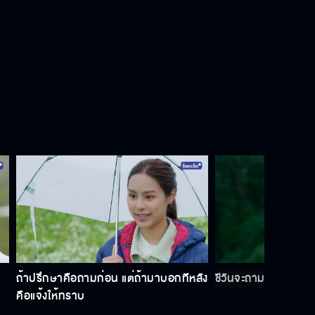
พรชีวัน EP.8
พรชีวัน EP.9
พรชีวัน EP.10
ถ้าปรึกษาคือถามก่อน แต่ถ้ามาบอกทีหลัง
ชีวันจะถาม คุณสรุจก
คือแจ้งให้ทราบ
พรชีวัน EP.11