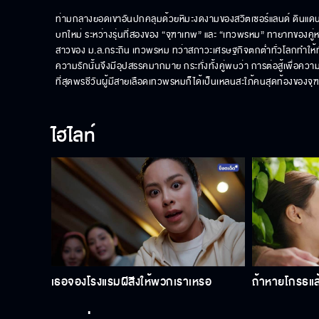
ท่ามกลางยอดเขาอันปกคลุมด้วยหิมะงดงามของสวิตเซอร์แลนด์ ดินแดน
บทใหม่ ระหว่างรุ่นที่สองของ “จุฑาเทพ” และ “เทวพรหม” ทายาทของคู่หม
สาวของ ม.ล.กระถิน เทวพรหม ทว่าสภาวะเศรษฐกิจตกต่ำทั่วโลกทำให้ทั้งค
ความรักนั้นจึงมีอุปสรรคมากมาย กระทั่งทั้งคู่พบว่า การต่อสู้เพื่อความ
ที่สุดพรชีวันผู้มีสายเลือดเทวพรหมก็ได้เป็นเหลนสะใภ้คนสุดท้องของจ
ไฮไลท์
เธอจองโรงแรมผีสีงให้พวกเราเหรอ
ถ้าหายโกรธแล้