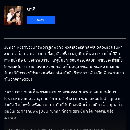
นาคี EP.17[5/6]
นาคี
ติดตาม
นาคี EP.17[6/6]
มนตราแห่งรักของนางพญางูเกี่ยวกระหวัดเลื้อยรัดทศพลไว้ด้วยแรงเสน่หา
จากกาลก่อน จนเขายอมละทิ้งทุกสิ่งเพื่อมาอยู่เคียงข้างสาวชาวป่าผู้มีอีก
ภาคหนึ่งคือ นางอสรพิษร้าย และงูนั้นจะครอบครองจิตวิญญาณของคำแก้ว
ให้ยึดติดในแรงอาฆาตจนหลงลืมความเป็นมนุษย์หรือไม่ หรือความรักอัน
มั่นคงก็มิอาจจะมีอำนาจฉุดรั้งเธอได้ เมื่อสิ่งที่ร้ายกว่าพิษงูคือ พิษพยาบาท
ที่ไม่อาจถ่ายถอน!

 "ความรัก" ที่เกิดขึ้นอย่างแปลกประหลาดของ "ทศพล" หนุ่มนักศึกษา
โบราณคดีจากเมืองกรุง กับ "คำแก้ว" สาวงามแห่งบ้านดอนไม้ป่า ผู้มีชาติ
กำเนิดอันน่าพรั่นพรึงผ่านความฝันที่มักมีอสรพิษเข้ามาเกี่ยวข้อง ทุกอย่าง
เริ่มขึ้นหลังการค้นพบรูปปั้น "นาคี" ที่สลักเสลาเป็นครึ่งหญิงงามครึ่ง
อสรพิษ...
