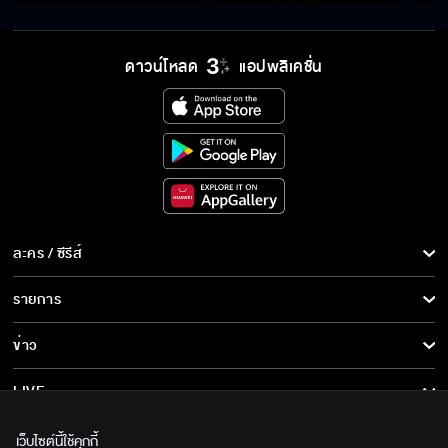
ดาวน์โหลด
แอปพลิเคชั่น
ละคร / ซีรีส์
ละคร/ซีรีส์
รายการ
ซีรีส์นานาชาติ
รายการทั้งหมด
ข่าว
การ์ตูน & เกม
ข่าวทั้งหมด
LIVE
รายการข่าว
ทีวีออนไลน์
เกี่ยวกับเรา
เว็บไซต์นี้ใช้คุกกี้