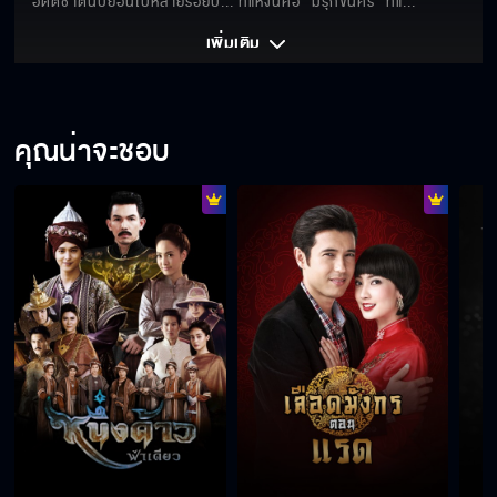
    อดีตชาตินับย้อนไปหลายร้อยปี... ที่แห่งนี้คือ "มรุกขนคร" ที่แ
... 
เพิ่มเติม 
คุณน่าจะชอบ