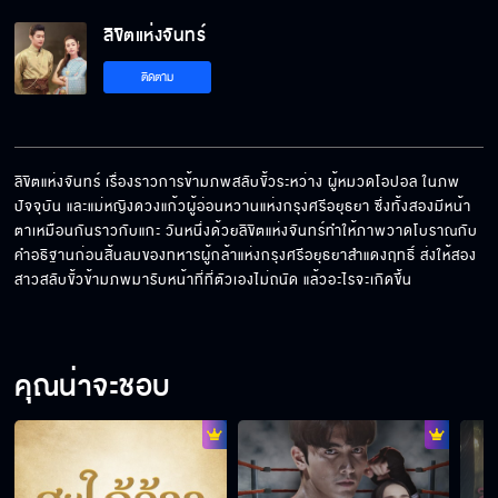
ลิขิตแห่งจันทร์ EP.3[5/6]
ลิขิตแห่งจันทร์
ติดตาม
ลิขิตแห่งจันทร์ EP.3[6/6]
ลิขิตแห่งจันทร์ เรื่องราวการข้ามภพสลับขั้วระหว่าง ผู้หมวดโอปอล ในภพ
ปัจจุบัน และแม่หญิงดวงแก้วผู้อ่อนหวานแห่งกรุงศรีอยุธยา ซึ่งทั้งสองมีหน้า
ตาเหมือนกันราวกับแกะ วันหนึ่งด้วยลิขิตแห่งจันทร์ทำให้ภาพวาดโบราณกับ
คำอธิฐานก่อนสิ้นลมของทหารผู้กล้าแห่งกรุงศรีอยุธยาสำแดงฤทธิ์ ส่งให้สอง
สาวสลับขั้วข้ามภพมารับหน้าที่ที่ตัวเองไม่ถนัด แล้วอะไรจะเกิดขึ้น
คุณน่าจะชอบ