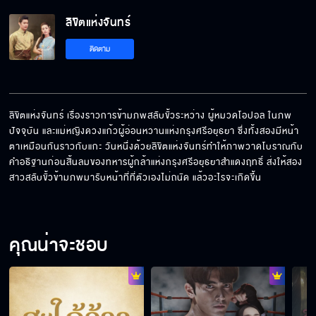
ลิขิตแห่งจันทร์ EP.2[5/6]
ลิขิตแห่งจันทร์
ติดตาม
ลิขิตแห่งจันทร์ EP.2[6/6]
ลิขิตแห่งจันทร์ เรื่องราวการข้ามภพสลับขั้วระหว่าง ผู้หมวดโอปอล ในภพ
ปัจจุบัน และแม่หญิงดวงแก้วผู้อ่อนหวานแห่งกรุงศรีอยุธยา ซึ่งทั้งสองมีหน้า
ตาเหมือนกันราวกับแกะ วันหนึ่งด้วยลิขิตแห่งจันทร์ทำให้ภาพวาดโบราณกับ
คำอธิฐานก่อนสิ้นลมของทหารผู้กล้าแห่งกรุงศรีอยุธยาสำแดงฤทธิ์ ส่งให้สอง
สาวสลับขั้วข้ามภพมารับหน้าที่ที่ตัวเองไม่ถนัด แล้วอะไรจะเกิดขึ้น
คุณน่าจะชอบ