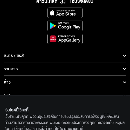
ดาวน์โหลด
แอปพลิเคชั่น
ละคร / ซีรีส์
ละคร/ซีรีส์
รายการ
ซีรีส์นานาชาติ
รายการทั้งหมด
ข่าว
การ์ตูน & เกม
ข่าวทั้งหมด
LIVE
รายการข่าว
ทีวีออนไลน์
เกี่ยวกับเรา
เว็บไซต์นี้ใช้คุกกี้
ข่าวประชาสัมพันธ์
เว็บไซต์นี้ใช้คุกกี้เพื่อวัตถุประสงค์ในการปรับปรุงประสบการณ์ของผู้ใช้ให้ดียิ่งขึ้น
BEC World
ติดตามเราได้ที่
ท่านสามารถศึกษารายละเอียดเพิ่มเติมเกี่ยวกับประเภทของคุกกี้ที่เราจัดเก็บ เหตุผล
ในการใช้คุกกี้ และวิธีการตั้งค่าคุกกี้ได้ใน
นโยบายคุกกี้
รู้จักเรา