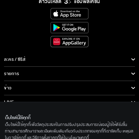
ดาวน์โหลด
แอปพลิเคชั่น
ละคร / ซีรีส์
ละคร/ซีรีส์
รายการ
ซีรีส์นานาชาติ
รายการทั้งหมด
ข่าว
การ์ตูน & เกม
ข่าวทั้งหมด
LIVE
รายการข่าว
ทีวีออนไลน์
เกี่ยวกับเรา
เว็บไซต์นี้ใช้คุกกี้
ข่าวประชาสัมพันธ์
เว็บไซต์นี้ใช้คุกกี้เพื่อวัตถุประสงค์ในการปรับปรุงประสบการณ์ของผู้ใช้ให้ดียิ่งขึ้น
BEC World
ติดตามเราได้ที่
ท่านสามารถศึกษารายละเอียดเพิ่มเติมเกี่ยวกับประเภทของคุกกี้ที่เราจัดเก็บ เหตุผล
ในการใช้คุกกี้ และวิธีการตั้งค่าคุกกี้ได้ใน
นโยบายคุกกี้
รู้จักเรา