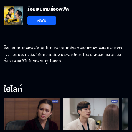
ร้อยเล่มเกมส์ออฟฟิศ EP.14[5/6]
ร้อยเล่มเกมส์ออฟฟิศ
ติดตาม
ร้อยเล่มเกมส์ออฟฟิศ EP.14[6/6]
ร้อยเล่มเกมส์ออฟฟิศ คนในทีมพากันเครียดที่อลิศเอาตัวเองเดิมพันการ
แข่ง แบมบี้ยังคงสงสัยในความสัมพันธ์ของปิติกับโบวี่และต้องการแฉเรื่อง
ทั้งหมด แต่ก็ไปไม่รอดจนถูกไล่ออก
ไฮไลท์