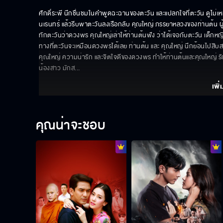
ศักดิ์ระพี นึกชื่นชมในคำพูดฉะฉานของตะวัน และแปลกใจที่ตะวัน ดูไม่เหมื
นเรนทร์ แล้วรีบพาตะวันลงเรือกลับ คุณใหญ่ ภรรยาหลวงของท่านต้น ผู้เ
ทักตะวันว่าดวงพร คุณใหญ่เล่าให้ท่านต้นฟัง ว่าได้เจอกับตะวัน เด็กห
ทางที่ตะวันจะเหมือนดวงพรได้เลย ท่านต้น และ คุณใหญ่ นึกย้อนไปสิบส
คุณใหญ่ ความน่ารัก และจิตใจดีของดวงพร ทำให้ท่านต้นและคุณใหญ่ รักและเ
น้องสาว มักส
... 
เพิ่
คุณน่าจะชอบ