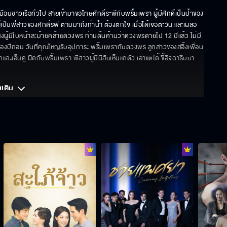
อนชาวเรือทั่วไป สายเข้ามาขอโทษศักดิ์ระพีกับพริ้มเพรา ผู้มีศักดิ์เป็นป้าของ
ป็นพี่สาวของศักดิ์รพี ตามมาถึงท่าน้ำ ต้องตกใจ เมื่อได้เจอตะวัน และเผลอ
ญิงผู้มีใบหน้าละม้ายคล้ายดวงพร ท่านต้นค้านว่าดวงพรตายไป 12 ปีแล้ว ไม่มี
องปีก่อน วันที่คุณใหญ่รับอุปการะ พริ้มเพรากับดวงพร ลูกสาวของสอิ้งเพื่อน
อ็นดู ผิดกับพริ้มเพรา พี่สาวผู้มีนิสัยเห็นแก่ตัว เอาแต่ได้ ขี้อิจฉาริษยา
มเติม 