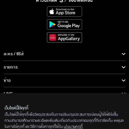
ดาวน์โหลด
แอปพลิเคชั่น
ละคร / ซีรีส์
ละคร/ซีรีส์
รายการ
ซีรีส์นานาชาติ
รายการทั้งหมด
ข่าว
การ์ตูน & เกม
ข่าวทั้งหมด
LIVE
รายการข่าว
ทีวีออนไลน์
เกี่ยวกับเรา
เว็บไซต์นี้ใช้คุกกี้
ข่าวประชาสัมพันธ์
เว็บไซต์นี้ใช้คุกกี้เพื่อวัตถุประสงค์ในการปรับปรุงประสบการณ์ของผู้ใช้ให้ดียิ่งขึ้น
BEC World
ติดตามเราได้ที่
ท่านสามารถศึกษารายละเอียดเพิ่มเติมเกี่ยวกับประเภทของคุกกี้ที่เราจัดเก็บ เหตุผล
ในการใช้คุกกี้ และวิธีการตั้งค่าคุกกี้ได้ใน
นโยบายคุกกี้
รู้จักเรา