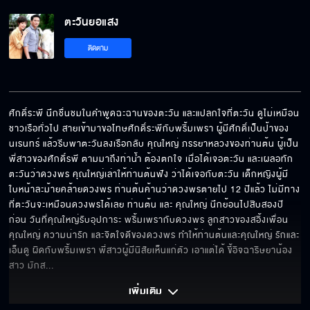
ตะวันยอแสง
ติดตาม
ศักดิ์ระพี นึกชื่นชมในคำพูดฉะฉานของตะวัน และแปลกใจที่ตะวัน ดูไม่เหมือน
ชาวเรือทั่วไป สายเข้ามาขอโทษศักดิ์ระพีกับพริ้มเพรา ผู้มีศักดิ์เป็นป้าของ
นเรนทร์ แล้วรีบพาตะวันลงเรือกลับ คุณใหญ่ ภรรยาหลวงของท่านต้น ผู้เป็น
พี่สาวของศักดิ์รพี ตามมาถึงท่าน้ำ ต้องตกใจ เมื่อได้เจอตะวัน และเผลอทัก
ตะวันว่าดวงพร คุณใหญ่เล่าให้ท่านต้นฟัง ว่าได้เจอกับตะวัน เด็กหญิงผู้มี
ใบหน้าละม้ายคล้ายดวงพร ท่านต้นค้านว่าดวงพรตายไป 12 ปีแล้ว ไม่มีทาง
ที่ตะวันจะเหมือนดวงพรได้เลย ท่านต้น และ คุณใหญ่ นึกย้อนไปสิบสองปี
ก่อน วันที่คุณใหญ่รับอุปการะ พริ้มเพรากับดวงพร ลูกสาวของสอิ้งเพื่อน
คุณใหญ่ ความน่ารัก และจิตใจดีของดวงพร ทำให้ท่านต้นและคุณใหญ่ รักและ
เอ็นดู ผิดกับพริ้มเพรา พี่สาวผู้มีนิสัยเห็นแก่ตัว เอาแต่ได้ ขี้อิจฉาริษยาน้อง
สาว มักส
... 
เพิ่มเติม 