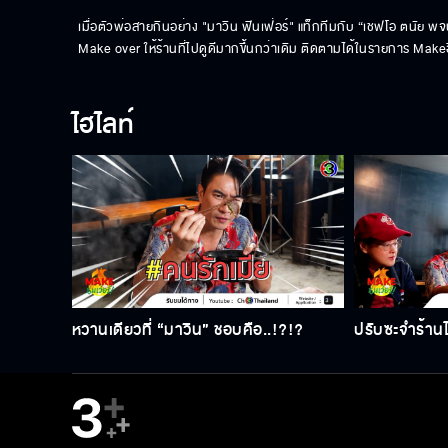
เมื่อตัวพ่อสายกินอย่าง "มาวิน ฟินเฟ่อร์" แท็กทีมกับ “เชฟโอ ตนัย พจน์
Make over ให้ร้านที่ไปดูดีมากขึ้นกว่าเดิม ติดตามได้ในรายการ Makeอิ
ไฮไลท์
หวานเดียวที่ “มาวิน” ชอบคือ..!?!?
ปรับซะจำร้านไ