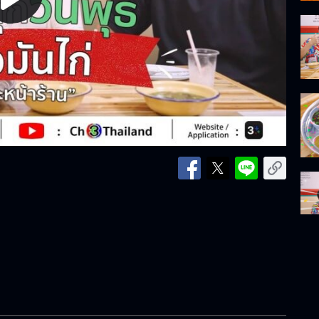
lay
ideo