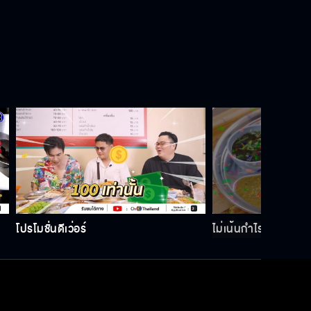
ปรับซะจำร้านไม่ได้เลย
หวานเดียวที่ “มาวิน” ชอบคือ..!?!?
โปรโมชั่นดีเว่อร์
ไม่เน้นกำไร..ขายเอาส