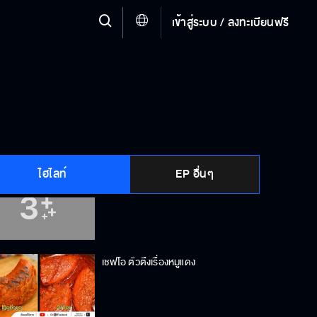
เข้าสู่ระบบ / ลงทะเบียนฟรี
กินให้สุดแล้วไปหยุดที่โรงพยาบาล!
“เตี๋ยวสุโขทัย”เส้นเด้งๆ จ้า
ไฮไลท์
EP อื่นๆ
เชื่อเมียทุกที ได้ดีทุกคน
เชฟโอ ตัวตึงเรื่องหมูแดง