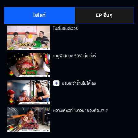
ไม่เน้นกำไร..ขายเอาสังคม จ้า!!
ไฮไลท์
EP อื่นๆ
โปรโมชั่นดีเว่อร์
เมนูพิเศษลด 50% คุ้มเว่อร์
ปรับซะจำร้านไม่ได้เลย
หวานเดียวที่ “มาวิน” ชอบคือ..!?!?