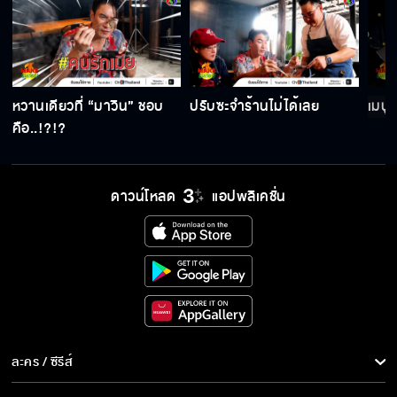
หวานเดียวที่ “มาวิน” ชอบ
ปรับซะจำร้านไม่ได้เลย
เมนู
คือ..!?!?
ดาวน์โหลด
แอปพลิเคชั่น
ละคร / ซีรีส์
ละคร/ซีรีส์