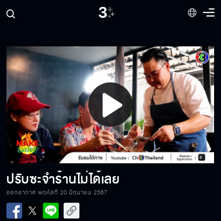
กินให้สุดแล้วไปหยุดที่โรงพยาบาล!
“เตี๋ยวสุโขทัย”เส้นเด้งๆ จ้า
เชื่อเมียทุกที ได้ดีทุกคน
Play
Video
เชฟโอ ตัวตึงเรื่องหมูแดง
ปรับซะจำร้านไม่ได้เลย
“Mission complete”
ออกอากาศ พฤหัสที่ 20 มิถุนายน 2567