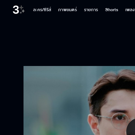
ละคร/ซีรีส์
ภาพยนตร์
รายการ
Shorts
เพลง