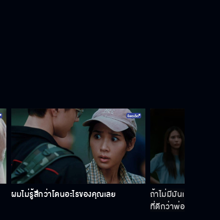
ผมมีวิธีช่วยคุณได้
หึงนะแต่ไม่แสดงออก
ต่อจากนี้ฉันจะอยู่ห่างๆ เธอ
เลิกยุ่งกับฉันสักทีเถอะ
ผมไม่รู้สึกว่าโดนอะไรของคุณเลย
ถ้าไม่มีมันเป็นมารหัว
ที่ดีกว่าพ่อแกนั่นแหละ