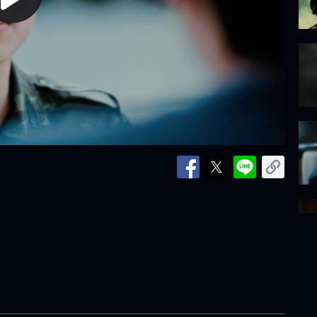
lay
ideo