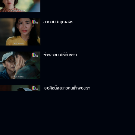
ลาก่อนนะคุณฉัตร
ฆ่าพวกมันให้สิ้นซาก
เธอคือน้องสาวคนเล็กของเรา
ฉัน ม.ล.มารตี เทวพรหม