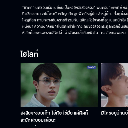
"ชาติกำเนิดซ่อนเร้น เปลี่ยนเป็นหัวใจรักสองดวง" พันตรีนายแพทย์ หม
ถึงเชียงราย เขาได้พบกับขวัญฤทัย ลูกพี่ขาใหญ่ประจำหมู่บ้าน ทั้งคู่ต้อ
ใหญ่ที่สุด ท่ามกลางอันตรายที่ร่วมกันเผชิญ หัวใจของทั้งคู่แนบสนิทชิดใ
หนีหน้า ความบาดหมางในอดีตทำให้ทางเดินของสองตระกูลต้องเป็นเส้นข
หัวใจด้วยพระพรหมลิขิตไว้...ว่าฉัตรเกล้าคือหนึ่งใน...ดวงใจเทวพรหม
ไฮไลท์
สงสัยจะชอบเด็ก ไอ้ทัย ใช่มั้ย แค่คิดก็
มีใครอยู่บ้าน
สะบักสะบอมแล้วนะ