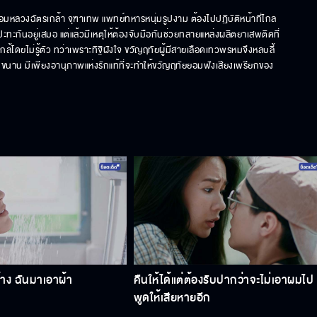
่อมหลวงฉัตรเกล้า จุฑาเทพ แพทย์ทหารหนุ่มรูปงาม ต้องไปปฏิบัติหน้าที่ไกล
งปะทะกันอยู่เสมอ แต่แล้วมีเหตุให้ต้องจับมือกันช่วยทลายแหล่งผลิตยาเสพติดที่
กล้โดยไม่รู้ตัว ทว่าเพราะทิฐิฝังใจ ขวัญฤทัยผู้มีสายเลือดเทวพรหมจึงหลบลี้
นาน มีเพียงอานุภาพแห่งรักแท้ที่จะทำให้ขวัญฤทัยยอมฟังเสียงเพรียกของ
บ้าง ฉันมาเอาผ้า
คืนให้ได้แต่ต้องรับปากว่าจะไม่เอาผมไป
พูดให้เสียหายอีก